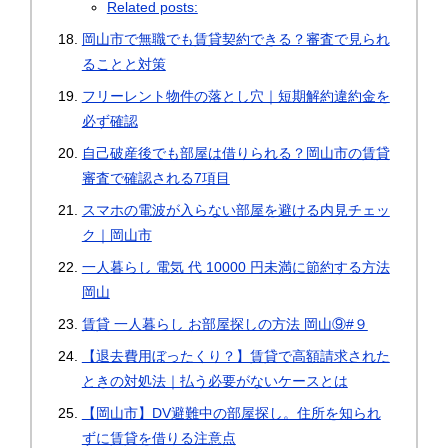
Related posts:
岡山市で無職でも賃貸契約できる？審査で見られ
ることと対策
フリーレント物件の落とし穴｜短期解約違約金を
必ず確認
自己破産後でも部屋は借りられる？岡山市の賃貸
審査で確認される7項目
スマホの電波が入らない部屋を避ける内見チェッ
ク｜岡山市
一人暮らし 電気 代 10000 円未満に節約する方法
岡山
賃貸 一人暮らし お部屋探しの方法 岡山⑨#９
【退去費用ぼったくり？】賃貸で高額請求された
ときの対処法｜払う必要がないケースとは
【岡山市】DV避難中の部屋探し。住所を知られ
ずに賃貸を借りる注意点