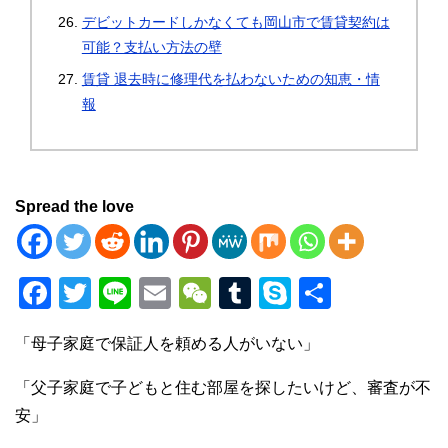
デビットカードしかなくても岡山市で賃貸契約は
可能？支払い方法の壁
賃貸 退去時に修理代を払わないための知恵・情
報
Spread the love
F
T
Li
E
W
T
S
共
a
wi
n
m
e
u
ky
有
「母子家庭で保証人を頼める人がいない」
c
tt
e
ail
C
m
p
e
er
h
bl
e
「父子家庭で子どもと住む部屋を探したいけど、審査が不
b
at
r
安」