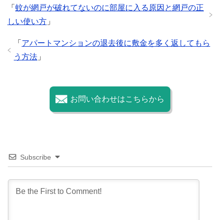
「
蚊が網戸が破れてないのに部屋に入る原因と網戸の正
o
しい使い方
」
k
「
アパートマンションの退去後に敷金を多く返してもら
う方法
」
お問い合わせはこちらから
Subscribe