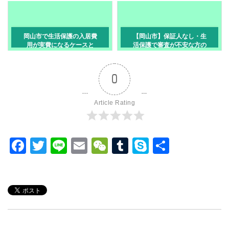
岡山市で生活保護の入居費
【岡山市】保証人なし・生
用が実費になるケースと
活保護で審査が不安な方の
は？初期費用を抑えて部屋
部屋探し対策
を借りる方法
0
Article Rating
F
T
Li
E
W
T
S
共
a
wi
n
m
e
u
ky
有
c
tt
e
ail
C
m
p
e
er
h
bl
e
b
at
r
o