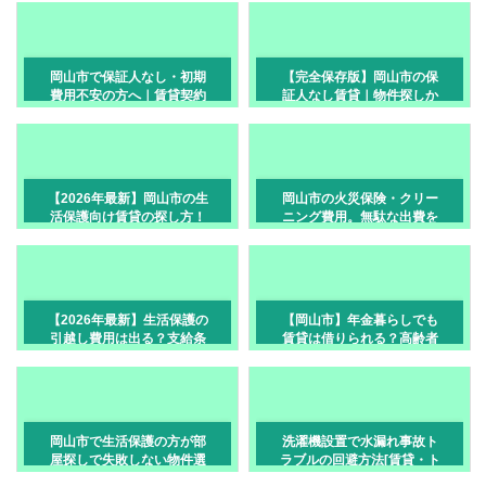
岡山市で保証人なし・初期
【完全保存版】岡山市の保
費用不安の方へ｜賃貸契約
証人なし賃貸｜物件探しか
前に確認したいポイント
ら契約までの全手順
【2026年最新】岡山市の生
岡山市の火災保険・クリー
活保護向け賃貸の探し方！
ニング費用。無駄な出費を
住宅扶助の上限額と初期費
削る方法
用を完全解説
【2026年最新】生活保護の
【岡山市】年金暮らしでも
引越し費用は出る？支給条
賃貸は借りられる？高齢者
件・上限額・手続きの流れ
の部屋探しと審査のコツ
を岡山市の不動産会社がや
さしく解説
岡山市で生活保護の方が部
洗濯機設置で水漏れ事故ト
屋探しで失敗しない物件選
ラブルの回避方法[賃貸・ト
びのポイント
ラブル回避編]