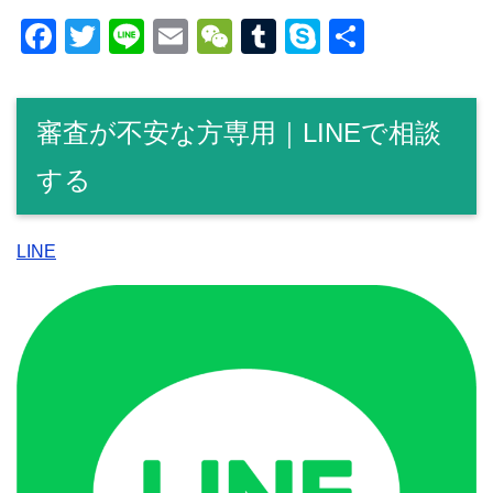
F
T
Li
E
W
T
S
共
a
wi
n
m
e
u
ky
有
c
tt
e
ail
C
m
p
審査が不安な方専用｜LINEで相談
e
er
h
bl
e
b
at
r
する
o
o
LINE
k