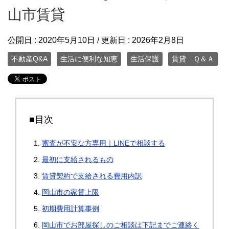
山市賃貸
公開日 :
2020年5月10日
/ 更新日 :
2026年2月8日
不動産Q&A
生活に便利な知恵
生活保護
賃貸 Ｑ＆Ａ
■目次
審査が不安な方専用｜LINEで相談する
最初に支給されるもの
賃貸契約で支給される費用内訳
岡山市の家賃上限
初期費用計算事例
岡山市でお部屋探しのご相談は下記までご連絡く