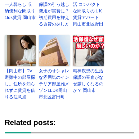
一人暮らし 収
保護の引っ越し
活 コンパクト
納便利な間取り
費用が実費に？
な間取りの１K
1ldk賃貸 岡山市
初期費用を抑え
賃貸アパート
る賃貸の探し方
岡山市北区野田
【岡山市】DV
女子のオシャレ
精神疾患の生活
避難中の部屋探
な雰囲気のイン
保護の審査がな
し。住所を知ら
テリア部屋雅メ
ぜ厳しくなるの
れずに賃貸を借
ゾン1LDK岡山
か？ 岡山市
りる注意点
市北区富田町
Related posts: