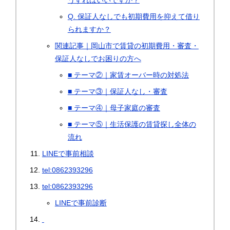
うすればいいですか？
Q. 保証人なしでも初期費用を抑えて借り
られますか？
関連記事｜岡山市で賃貸の初期費用・審査・
保証人なしでお困りの方へ
■ テーマ②｜家賃オーバー時の対処法
■ テーマ③｜保証人なし・審査
■ テーマ④｜母子家庭の審査
■ テーマ⑤｜生活保護の賃貸探し全体の
流れ
LINEで事前相談
tel:0862393296
tel:0862393296
LINEで事前診断