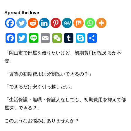
Spread the love
F
T
Li
E
W
T
S
共
a
wi
n
m
e
u
ky
有
「岡山市で部屋を借りたいけど、初期費用が払えるか不
c
tt
e
ail
C
m
p
安」
e
er
h
bl
e
b
at
r
「賃貸の初期費用は分割払いできるの？」
o
「できるだけ安く引っ越したい」
o
「生活保護・無職・保証人なしでも、初期費用を抑えて部
k
屋探しできる？」
このようなお悩みはありませんか？