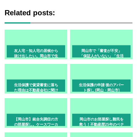
Related posts:
友人宅・知人宅の居候から
岡山市で「審査が不安」
抜け出したい。岡山市で生
「保証人がいない」「生活
活保護を申請して自立する
保護を受けている」方へ｜
ステップ
賃貸のお部屋探し、あきら
めないでください
生活保護で賃貸審査に落ち
生活保護の申請 後のアパー
た理由は不動産会社に聞け
ト探し [岡山・岡山市]
る？｜聞き方と次の申込み
対策【岡山市】
【岡山市】統合失調症の方
岡山市のお部屋探し難民を
の部屋探し。ケースワーカ
救う！不動産歴25年のベテ
ーとの連携でスムーズに賃
ラン不動産屋が教える生活
貸を借りる手順
保護の賃貸事情