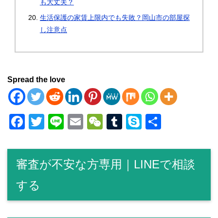
も大丈夫？
生活保護の家賃上限内でも失敗？岡山市の部屋探
し注意点
Spread the love
F
T
Li
E
W
T
S
共
a
wi
n
m
e
u
ky
有
c
tt
e
ail
C
m
p
審査が不安な方専用｜LINEで相談
e
er
h
bl
e
b
at
r
する
o
o