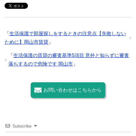
e
er
h
bl
e
b
at
r
o
「
生活保護で部屋探しをするときの注意点【失敗しない
o
ために】岡山市賃貸
」
k
「
生活保護の賃貸の審査基準5項目 意外と知らずに審査
落ちするので危険です 岡山市
」
お問い合わせはこちらから
Subscribe