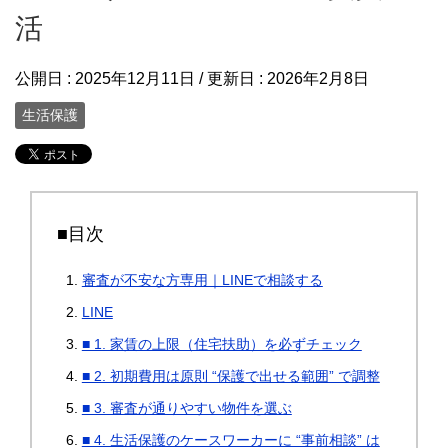
活
公開日 :
2025年12月11日
/ 更新日 :
2026年2月8日
生活保護
■目次
審査が不安な方専用｜LINEで相談する
LINE
■ 1. 家賃の上限（住宅扶助）を必ずチェック
■ 2. 初期費用は原則 “保護で出せる範囲” で調整
■ 3. 審査が通りやすい物件を選ぶ
■ 4. 生活保護のケースワーカーに “事前相談” は