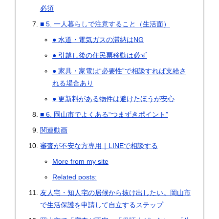
必須
■ 5. 一人暮らしで注意すること（生活面）
● 水道・電気ガスの滞納はNG
● 引越し後の住民票移動は必ず
● 家具・家電は“必要性”で相談すれば支給さ
れる場合あり
● 更新料がある物件は避けたほうが安心
■ 6. 岡山市でよくある“つまずきポイント”
関連動画
審査が不安な方専用｜LINEで相談する
More from my site
Related posts:
友人宅・知人宅の居候から抜け出したい。岡山市
で生活保護を申請して自立するステップ