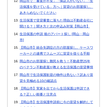
岡山市で「審査が不安」「保証人がいない」「生
活保護を受けている」方へ｜賃貸のお部屋探し、
あきらめないでください
生活保護で賃貸審査に落ちた理由は不動産会社に
聞ける？｜聞き方と次の申込み対策【岡山市】
生活保護の申請 後のアパート探し [岡山・岡山
市]
【岡山市】統合失調症の方の部屋探し。ケースワ
ーカーとの連携でスムーズに賃貸を借りる手順
岡山市のお部屋探し難民を救う！不動産歴25年
のベテラン不動産屋が教える生活保護の賃貸事情
岡山市で生活保護歓迎の物件は危ない？訳あり賃
貸を見極める10の確認点
【岡山市】実家を出てから生活保護は申請でき
る？正しい順番と注意点
【岡山市】生活保護申請前に今の賃貸を解約して