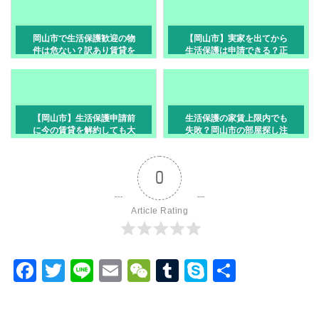
岡山市で生活保護歓迎の物
【岡山市】実家を出てから
件は危ない？訳あり賃貸を
生活保護は申請できる？正
見極める10の確認点
しい順番と注意点
【岡山市】生活保護申請前
生活保護の家賃上限内でも
に今の賃貸を解約しても大
失敗？岡山市の部屋探し注
丈夫？
意点
0
Article Rating
F
T
Li
E
W
T
S
共
a
wi
n
m
e
u
ky
有
c
tt
e
ail
C
m
p