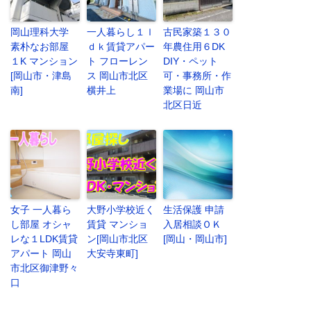
岡山理科大学
一人暮らし１ｌ
古民家築１３０
素朴なお部屋
ｄｋ賃貸アパー
年農住用６DK
１K マンション
ト フローレン
DIY・ペット
[岡山市・津島
ス 岡山市北区
可・事務所・作
南]
横井上
業場に 岡山市
北区日近
女子 一人暮ら
大野小学校近く
生活保護 申請
し部屋 オシャ
賃貸 マンショ
入居相談ＯＫ
レな１LDK賃貸
ン[岡山市北区
[岡山・岡山市]
アパート 岡山
大安寺東町]
市北区御津野々
口