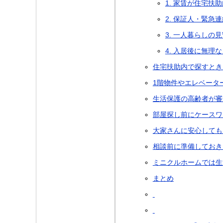
1. 家賃が住宅扶
2. 保証人・緊急
3. 一人暮らしの
4. 入居後に無理
住宅扶助内で探すとき
1階物件やエレベータ
生活保護の高齢者が審
部屋探し前にケースワ
大家さんに安心しても
相談前に準備しておき
ミニクルホームでは生
まとめ