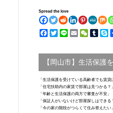
Spread the love
F
T
Li
E
W
T
a
wi
n
m
e
u
k
c
tt
e
ail
C
m
p
e
er
h
bl
e
【岡山市】生活保護
b
at
r
o
o
「生活保護を受けている高齢者でも賃貸
「住宅扶助内の家賃で部屋は見つかる？
k
「年齢と生活保護の両方で審査が不安」
「保証人がいないけど部屋探しはできる
「今の家の階段がつらくて住み替えたい