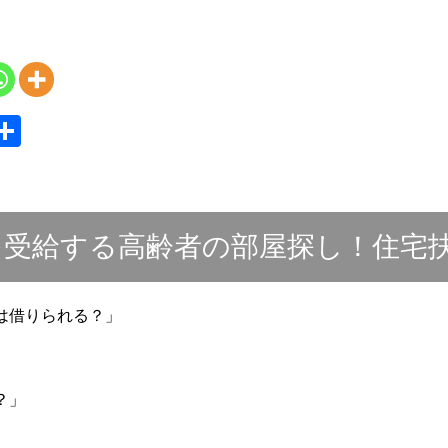
S
共
y
有
を受給する高齢者の部屋探し！住宅
は借りられる？」
」
？」
」