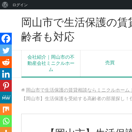
WordPress
ログイン
に
岡山市で生活保護の賃
つ
い
齢者も対応
て
会社紹介｜岡山市の不
売買
動産会社ミニクルホー
ム
岡山市で生活保護の賃貸相談ならミニクルホーム
【岡山市】生活保護を受給する高齢者の部屋探し！