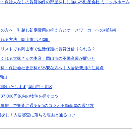
・保証人なしの賃貸物件の部屋探しに強い不動産会社 ミニクルホーム
中の方へ！引越し初期費用の抑え方とケースワーカーへの相談術
られる方法 岡山市北区岡町
クリストでも岡山市で生活保護の賃貸は借りられる？
てくれる大家さんの本音｜岡山市の不動産屋が聞いた
新料・保証会社更新料が不安な方へ｜入居後費用の注意点
岡山
相談いたします[岡山市・北区]
7,000円以内の物件を探すコツ
屋探しで審査に通る5つのコツと不動産屋の選び方
屋探し！入居審査に落ちる理由と通るコツ