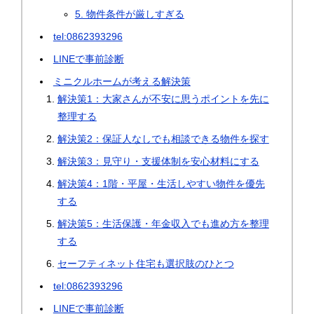
5. 物件条件が厳しすぎる
tel:0862393296
LINEで事前診断
ミニクルホームが考える解決策
解決策1：大家さんが不安に思うポイントを先に
整理する
解決策2：保証人なしでも相談できる物件を探す
解決策3：見守り・支援体制を安心材料にする
解決策4：1階・平屋・生活しやすい物件を優先
する
解決策5：生活保護・年金収入でも進め方を整理
する
セーフティネット住宅も選択肢のひとつ
tel:0862393296
LINEで事前診断