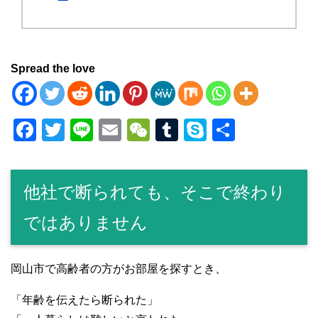
Spread the love
F
T
Li
E
W
T
S
共
a
wi
n
m
e
u
ky
有
c
tt
e
ail
C
m
p
他社で断られても、そこで終わり
e
er
h
bl
e
b
at
r
ではありません
o
o
岡山市で高齢者の方がお部屋を探すとき、
k
「年齢を伝えたら断られた」