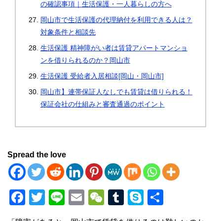
の確認事項｜生活保護・一人暮らしの方へ
岡山市で生活保護の代理納付を利用できる人は？
対象条件と相談先
生活保護 精神障がい者は賃貸アパートマンショ
ンを借りられるのか？岡山市
生活保護 受給者入居相談[岡山・岡山市]
岡山市】連帯保証人なしでも賃貸は借りられる！
保証会社の仕組みと審査通過のポイント
Spread the love
F
T
Li
E
W
T
S
共
a
wi
n
m
e
u
ky
有