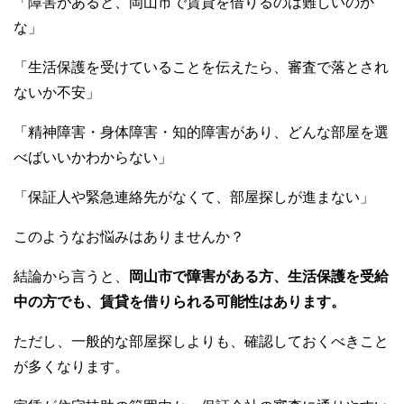
「障害があると、岡山市で賃貸を借りるのは難しいのか
c
tt
e
ail
C
m
p
な」
e
er
h
bl
e
b
at
r
「生活保護を受けていることを伝えたら、審査で落とされ
ないか不安」
o
o
「精神障害・身体障害・知的障害があり、どんな部屋を選
k
べばいいかわからない」
「保証人や緊急連絡先がなくて、部屋探しが進まない」
このようなお悩みはありませんか？
結論から言うと、
岡山市で障害がある方、生活保護を受給
中の方でも、賃貸を借りられる可能性はあります。
ただし、一般的な部屋探しよりも、確認しておくべきこと
が多くなります。