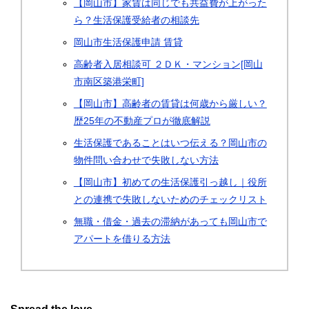
【岡山市】家賃は同じでも共益費が上がった
ら？生活保護受給者の相談先
岡山市生活保護申請 賃貸
高齢者入居相談可 ２ＤＫ・マンション[岡山
市南区築港栄町]
【岡山市】高齢者の賃貸は何歳から厳しい？
歴25年の不動産プロが徹底解説
生活保護であることはいつ伝える？岡山市の
物件問い合わせで失敗しない方法
【岡山市】初めての生活保護引っ越し｜役所
との連携で失敗しないためのチェックリスト
無職・借金・過去の滞納があっても岡山市で
アパートを借りる方法