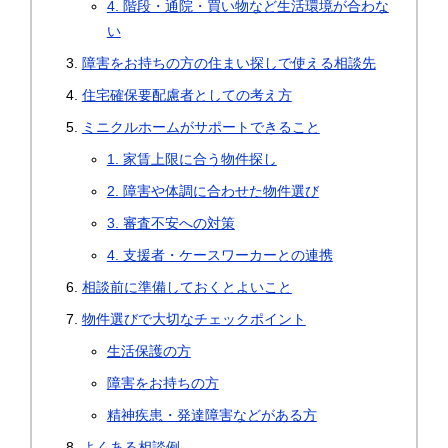
4. 階段・通院・買い物など生活環境が合わな
い
障害をお持ちの方の住まい探しで使える相談先
住宅確保要配慮者としての考え方
ミニクルホームがサポートできること
1. 家賃上限に合う物件探し
2. 障害や体調に合わせた物件選び
3. 審査不安への対策
4. 支援者・ケースワーカーとの連携
相談前に準備しておくとよいこと
物件選びで大切なチェックポイント
生活保護の方
障害をお持ちの方
精神疾患・発達障害などがある方
よくある相談例