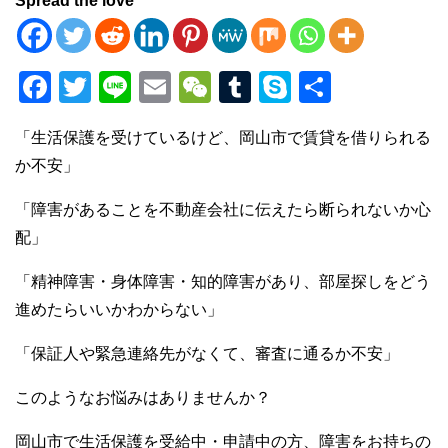
Spread the love
F
T
Li
E
W
T
S
共
a
wi
n
m
e
u
ky
有
「生活保護を受けているけど、岡山市で賃貸を借りられる
c
tt
e
ail
C
m
p
か不安」
e
er
h
bl
e
b
at
r
「障害があることを不動産会社に伝えたら断られないか心
配」
o
o
「精神障害・身体障害・知的障害があり、部屋探しをどう
k
進めたらいいかわからない」
「保証人や緊急連絡先がなくて、審査に通るか不安」
このようなお悩みはありませんか？
岡山市で生活保護を受給中・申請中の方、障害をお持ちの