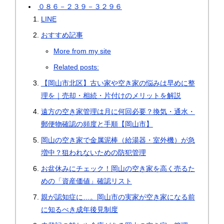
０８６－２３９－３２９６
LINE
おすすめ記事
More from my site
Related posts:
【岡山市北区】古い家や空き家の悩みは早めに整
理を｜売却・相続・片付けのメリットを解説
遠方の空き家管理は月に何回必要？換気・通水・
郵便物確認の頻度と手順【岡山市】
岡山の空き家で金属泥棒（給湯器・室外機）が急
増中？狙われないための防犯管理
お盆休みにチェック！岡山の空き家を高く売るた
めの「資産価値」確認リスト
親が認知症に…。岡山市の実家が空き家になる前
に知るべき成年後見制度