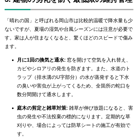
「晴れの国」と呼ばれる岡山市は比較的温暖で降水量も少
ないですが、夏場の湿気や台風シーズンには注意が必要で
す。家は人が住まなくなると、驚くほどのスピードで傷み
ます。
月に1回の換気と通水:
窓を開けて空気を入れ替え、
カビやシロアリの発生を防ぎます。また、水道のト
ラップ（排水溝のU字部分）の水が蒸発すると下水
の臭いや害虫が上がってくるため、全箇所の蛇口を
数分間開けて通水します。
庭木の剪定と雑草対策:
雑草が伸び放題になると、害
虫の発生や不法投棄の標的になります。定期的な草
刈りや、場合によっては防草シートの施工が有効で
す。