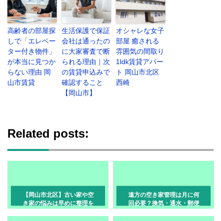
高齢者の部屋探
生活保護で保証
オシャレな女子
しで「エレベー
会社は通ったの
部屋 癒される
ター付き物件」
に大家審査で断
雰囲気の間取り
が本当に見つか
られる理由｜次
1ldk賃貸アパー
らない理由 岡
の賃貸申込みで
ト 岡山市北区
山市賃貸
確認すること
西崎
【岡山市】
Related posts:
【岡山市北区】古い家や空
遠方の空き家管理は月に何
き家の悩みは早めに整理を
回必要？換気・通水・郵便
｜売却・相続・片付けのメ
物確認の頻度と手順【岡山
リットを解説
市】