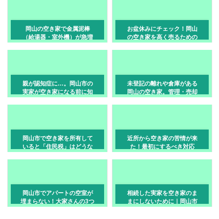
岡山の空き家で金属泥棒
お盆休みにチェック！岡山
（給湯器・室外機）が急増
の空き家を高く売るための
中？狙われないための防犯
「資産価値」確認リスト
管理
親が認知症に…。岡山市の
未登記の離れや倉庫がある
実家が空き家になる前に知
岡山の空き家。管理・売却
るべき成年後見制度
時に必要な手続きとは
岡山市で空き家を所有して
近所から空き家の苦情が来
いると「住民税」はどうな
た！最初にするべき対応
る？税金と管理の基礎知識
【岡山市】
岡山市でアパートの空室が
相続した実家を空き家のま
埋まらない！大家さんの3つ
まにしないために｜岡山市
の悩みと解決策
で考えたい管理と売却の判
断ポイント