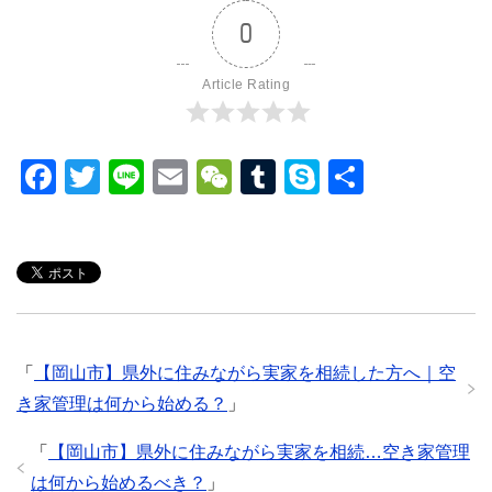
0
Article Rating
F
T
Li
E
W
T
S
共
a
wi
n
m
e
u
ky
有
c
tt
e
ail
C
m
p
e
er
h
bl
e
b
at
r
o
「
【岡山市】県外に住みながら実家を相続した方へ｜空
o
き家管理は何から始める？
」
k
「
【岡山市】県外に住みながら実家を相続…空き家管理
は何から始めるべき？
」