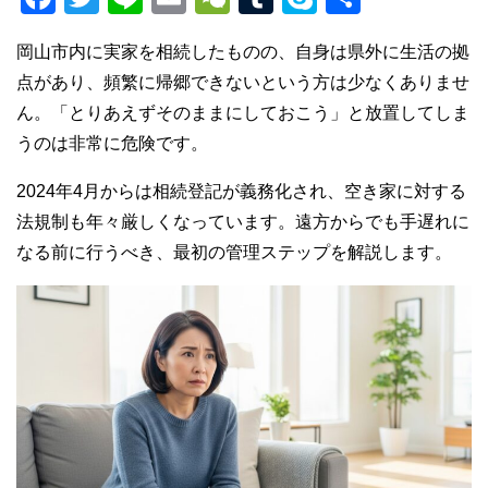
a
wi
n
m
e
u
ky
有
岡山市内に実家を相続したものの、自身は県外に生活の拠
c
tt
e
ail
C
m
p
点があり、頻繁に帰郷できないという方は少なくありませ
e
er
h
bl
e
ん。「とりあえずそのままにしておこう」と放置してしま
b
at
r
うのは非常に危険です。
o
2024年4月からは相続登記が義務化され、空き家に対する
o
法規制も年々厳しくなっています。遠方からでも手遅れに
k
なる前に行うべき、最初の管理ステップを解説します。