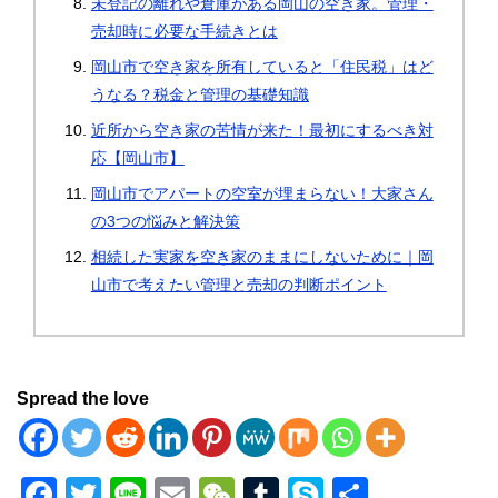
未登記の離れや倉庫がある岡山の空き家。管理・
売却時に必要な手続きとは
岡山市で空き家を所有していると「住民税」はど
うなる？税金と管理の基礎知識
近所から空き家の苦情が来た！最初にするべき対
応【岡山市】
岡山市でアパートの空室が埋まらない！大家さん
の3つの悩みと解決策
相続した実家を空き家のままにしないために｜岡
山市で考えたい管理と売却の判断ポイント
Spread the love
F
T
Li
E
W
T
S
共