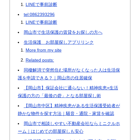
LINEで事前診断
tel:0862393296
LINEで事前診断
岡山市で生活保護の賃貸をお探しの方へ
生活保護 お部屋探しアプリリンク
More from my site
Related posts:
同棲解消で突然住む場所がなくなった人は生活保
護を申請できる？｜岡山市の住居確保
【岡山市】保証会社に通らない！精神疾患×生活
保護の方の「最後の砦」となる部屋探し術
【岡山市中区】精神疾患がある生活保護受給者が
静かな物件を探す方法｜騒音・通院・家賃を確認
岡山市で相談しやすい不動産会社ならミニクルホ
ーム｜はじめての部屋探しも安心