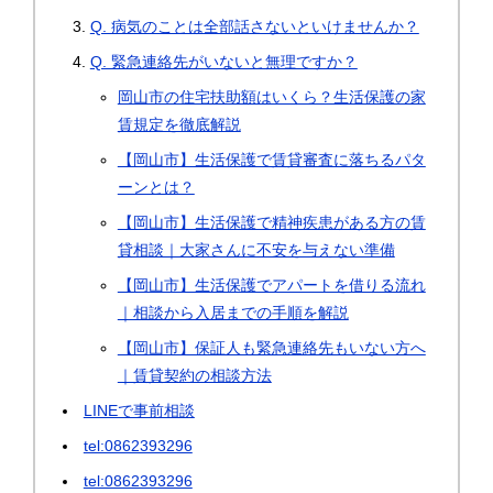
Q. 病気のことは全部話さないといけませんか？
Q. 緊急連絡先がいないと無理ですか？
岡山市の住宅扶助額はいくら？生活保護の家
賃規定を徹底解説
【岡山市】生活保護で賃貸審査に落ちるパタ
ーンとは？
【岡山市】生活保護で精神疾患がある方の賃
貸相談｜大家さんに不安を与えない準備
【岡山市】生活保護でアパートを借りる流れ
｜相談から入居までの手順を解説
【岡山市】保証人も緊急連絡先もいない方へ
｜賃貸契約の相談方法
LINEで事前相談
tel:0862393296
tel:0862393296