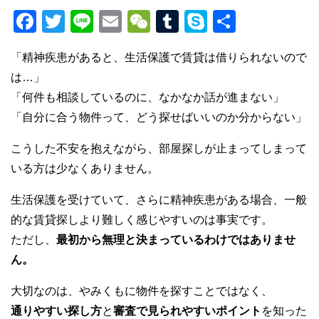
F
T
Li
E
W
T
S
共
a
wi
n
m
e
u
ky
有
「精神疾患があると、生活保護で賃貸は借りられないので
c
tt
e
ail
C
m
p
は…」
e
er
h
bl
e
「何件も相談しているのに、なかなか話が進まない」
b
at
r
「自分に合う物件って、どう探せばいいのか分からない」
o
こうした不安を抱えながら、部屋探しが止まってしまって
o
いる方は少なくありません。
k
生活保護を受けていて、さらに精神疾患がある場合、一般
的な賃貸探しより難しく感じやすいのは事実です。
ただし、
最初から無理と決まっているわけではありませ
ん。
大切なのは、やみくもに物件を探すことではなく、
通りやすい探し方
と
審査で見られやすいポイント
を知った