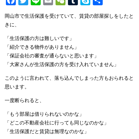
F
T
Li
E
W
T
S
共
a
wi
n
m
e
u
ky
有
岡山市で生活保護を受けていて、賃貸の部屋探しをしたと
c
tt
e
ail
C
m
p
きに、
e
er
h
bl
e
b
at
r
「生活保護の方は難しいです」
「紹介できる物件がありません」
o
「保証会社の審査が通らないと思います」
o
「大家さんが生活保護の方を受け入れていません」
k
このように言われて、落ち込んでしまった方もおられると
思います。
一度断られると、
「もう部屋は借りられないのかな」
「どこの不動産会社に行っても同じなのかな」
「生活保護だと賃貸は無理なのかな」