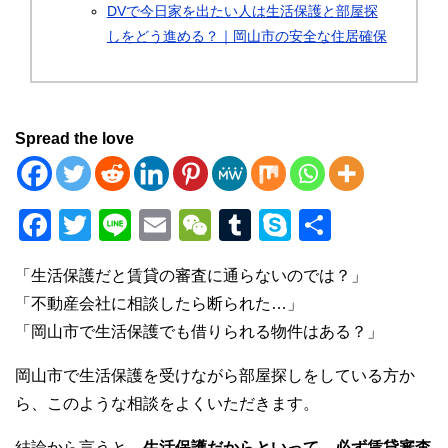
DVで今日家を出たい人は生活保護と部屋探
しをどう進める？｜岡山市の安全な住居確保
Spread the love
F
T
Li
E
W
T
S
共
a
wi
n
m
e
u
ky
有
「生活保護だと賃貸の審査に通らないのでは？」
c
tt
e
ail
C
m
p
「不動産会社に相談したら断られた…」
e
er
h
bl
e
「岡山市で生活保護でも借りられる物件はある？」
b
at
r
岡山市で生活保護を受けながら部屋探しをしている方か
o
ら、このような相談をよくいただきます。
o
結論から言うと、
生活保護だからといって、必ず賃貸審査