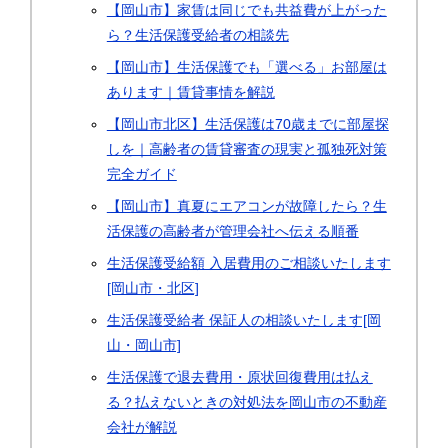
【岡山市】家賃は同じでも共益費が上がった
ら？生活保護受給者の相談先
【岡山市】生活保護でも「選べる」お部屋は
あります｜賃貸事情を解説
【岡山市北区】生活保護は70歳までに部屋探
しを｜高齢者の賃貸審査の現実と孤独死対策
完全ガイド
【岡山市】真夏にエアコンが故障したら？生
活保護の高齢者が管理会社へ伝える順番
生活保護受給額 入居費用のご相談いたします
[岡山市・北区]
生活保護受給者 保証人の相談いたします[岡
山・岡山市]
生活保護で退去費用・原状回復費用は払え
る？払えないときの対処法を岡山市の不動産
会社が解説