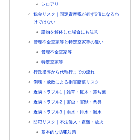
シロアリ
税金リスク｜固定資産税が必ず6倍になるわ
けではない
建物を解体した場合にも注意
管理不全空家等と特定空家等の違い
管理不全空家等
特定空家等
行政指導から代執行までの流れ
倒壊・飛散による損害賠償リスク
近隣トラブル1｜雑草・庭木・落ち葉
近隣トラブル2｜害虫・害獣・悪臭
近隣トラブル3｜雨水・排水・漏水
防犯リスク｜不法侵入・盗難・放火
基本的な防犯対策