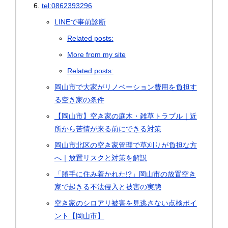
tel:0862393296
LINEで事前診断
Related posts:
More from my site
Related posts:
岡山市で大家がリノベーション費用を負担す
る空き家の条件
【岡山市】空き家の庭木・雑草トラブル｜近
所から苦情が来る前にできる対策
岡山市北区の空き家管理で草刈りが負担な方
へ｜放置リスクと対策を解説
「勝手に住み着かれた!?」岡山市の放置空き
家で起きる不法侵入と被害の実態
空き家のシロアリ被害を見逃さない点検ポイ
ント【岡山市】