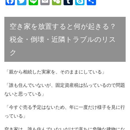
F
T
Li
E
W
T
S
共
a
wi
n
m
e
u
ky
有
c
tt
e
ail
C
m
p
空き家を放置すると何が起きる？
e
er
h
bl
e
b
at
r
税金・倒壊・近隣トラブルのリス
o
ク
o
k
「親から相続した実家を、そのままにしている」
「誰も住んでいないが、固定資産税は払っているので問題
ないと思っている」
「今すぐ売る予定はないため、年に一度だけ様子を見に行
っている」
空き家は、誰も住んでいないだけで直ちに危険な建物にな