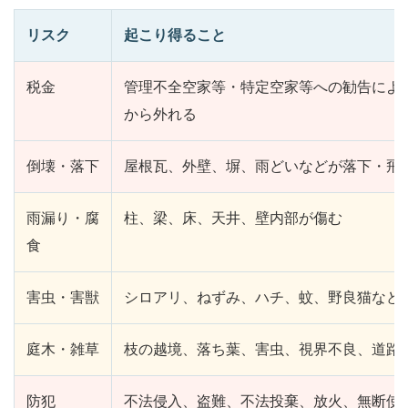
リスク
起こり得ること
税金
管理不全空家等・特定空家等への勧告によ
から外れる
倒壊・落下
屋根瓦、外壁、塀、雨どいなどが落下・飛
雨漏り・腐
柱、梁、床、天井、壁内部が傷む
食
害虫・害獣
シロアリ、ねずみ、ハチ、蚊、野良猫など
庭木・雑草
枝の越境、落ち葉、害虫、視界不良、道路
防犯
不法侵入、盗難、不法投棄、放火、無断使