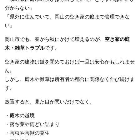
b
at
r
分からない」
o
「県外に住んでいて、岡山の空き家の庭まで管理できな
o
い」
k
岡山市でも、春から秋にかけて増えるのが、
空き家の庭
木・雑草トラブル
です。
空き家の建物は鍵を閉めておけば一旦は安心かもしれませ
ん。
しかし、庭木や雑草は所有者の都合に関係なく伸び続けま
す。
放置すると、見た目が悪いだけでなく、
・庭木の越境
・落ち葉や雨どい詰まり
・害虫や害獣の発生