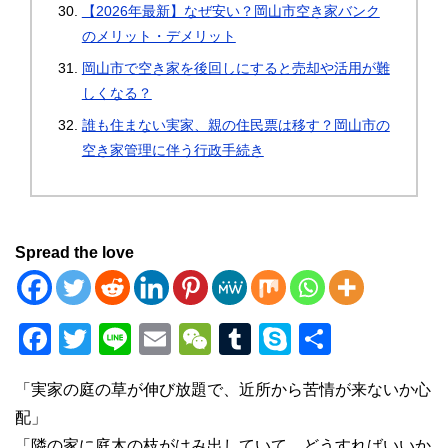
【2026年最新】なぜ安い？岡山市空き家バンク
のメリット・デメリット
岡山市で空き家を後回しにすると売却や活用が難
しくなる？
誰も住まない実家、親の住民票は移す？岡山市の
空き家管理に伴う行政手続き
Spread the love
F
T
Li
E
W
T
S
共
a
wi
n
m
e
u
ky
有
「実家の庭の草が伸び放題で、近所から苦情が来ないか心
c
tt
e
ail
C
m
p
配」
e
er
h
bl
e
「隣の家に庭木の枝がはみ出していて、どうすればいいか