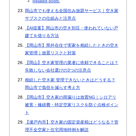
Related posts:
岡山市でも使える全国住み放題サービス｜空き家
サブスクの仕組みと注意点
【AI提案】岡山市の空き別荘・使われていない戸
建てを借りる方法
【岡山市】県外在住で実家を相続したときの空き
家管理｜放置リスクと対策
【岡山】空き家管理の業者に依頼できることは？
失敗しない会社選びの3つの注意点
相続した空き家 管理できないときはどうする？
岡山市で負担を減らす考え方
【岡山市】空き家の雨漏りは放置NG｜シロアリ
被害・修繕費・特定空家リスクを防ぐ点検ポイン
ト
【瀬戸内市】空き家の固定資産税はどうなる？管
理不全空家と住宅用地特例を解説