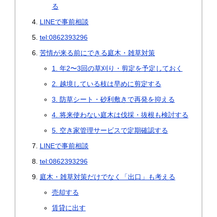
る
LINEで事前相談
tel:0862393296
苦情が来る前にできる庭木・雑草対策
1. 年2〜3回の草刈り・剪定を予定しておく
2. 越境している枝は早めに剪定する
3. 防草シート・砂利敷きで再発を抑える
4. 将来使わない庭木は伐採・抜根も検討する
5. 空き家管理サービスで定期確認する
LINEで事前相談
tel:0862393296
庭木・雑草対策だけでなく「出口」も考える
売却する
賃貸に出す