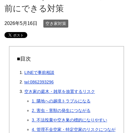
前にできる対策
2026年5月16日
空き家対策
■目次
LINEで事前相談
tel:0862393296
空き家の庭木・雑草を放置するリスク
1. 隣地への越境トラブルになる
2. 害虫・害獣の発生につながる
3. 不法投棄や空き巣の標的になりやすい
4. 管理不全空家・特定空家のリスクにつなが