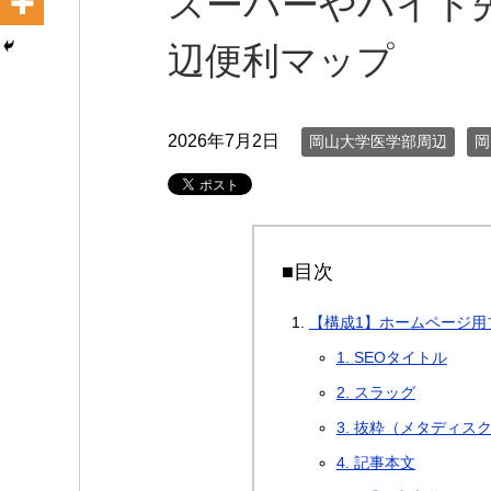
スーパーやバイト
辺便利マップ
2026年7月2日
岡山大学医学部周辺
岡
■目次
【構成1】ホームページ用
1. SEOタイトル
2. スラッグ
3. 抜粋（メタディス
4. 記事本文