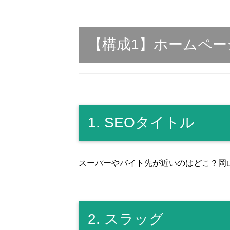
a
wi
n
m
e
u
k
c
tt
e
ail
C
m
p
e
er
h
bl
e
【構成1】ホームペー
b
at
r
o
o
k
1. SEOタイトル
スーパーやバイト先が近いのはどこ？岡
2. スラッグ