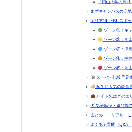
「岡山大学の周り
まずキャンパスの立地
エリア別・便利スポッ
ゾーン①：キャ
ゾーン②：学南
ゾーン③：津島
ゾーン④：中井
ゾーン⑤：岡山
スーパー比較早見
学生に人気の飲食
バイト先はどのエ
🏋️ 気分転換・遊び場
まとめ：エリア別「こ
よくある質問（Q&A）