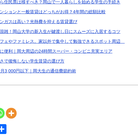
ら住民票は移すべき？岡山で一人暮らしを始める学生の手続き
ンションと一般賃貸はどっちがお得？4年間の総額比較
ンガスは高い？光熱費を抑える賃貸選び
混雑！岡山大学の新入生が鍵渡し日にスムーズに入居するコツ
カフェやファミレス。家以外で集中して勉強できるスポット周辺
に便利｜岡大周辺の24時間スーパー・コンビニ充実エリア
さで後悔しない学生賃貸の選び方
iで月3,000円以下｜岡大生の通信費節約術
S
共