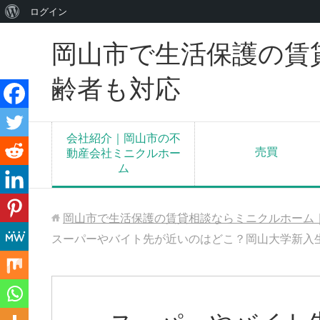
WordPress
ログイン
に
岡山市で生活保護の賃
つ
い
齢者も対応
て
会社紹介｜岡山市の不
売買
動産会社ミニクルホー
ム
岡山市で生活保護の賃貸相談ならミニクルホーム
スーパーやバイト先が近いのはどこ？岡山大学新入