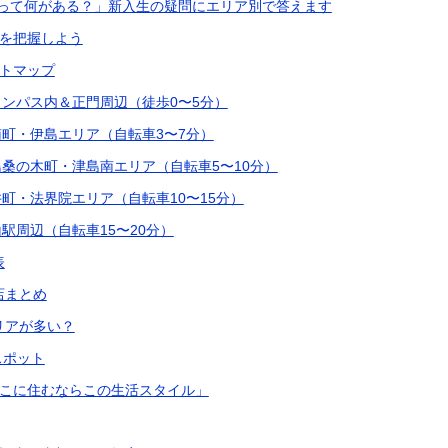
って何がある？」新入生の疑問にエリア別で答えます
を把握しよう
トマップ
ンパス内＆正門周辺（徒歩0〜5分）
町・伊島エリア（自転車3〜7分）
桑の木町・津島南エリア（自転車5〜10分）
町・法界院エリア（自転車10〜15分）
駅周辺（自転車15〜20分）
表
店まとめ
リアが多い？
スポット
こに住むならこの生活スタイル」