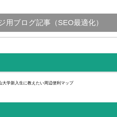
y
有
ジ用ブログ記事（SEO最適化）
山大学新入生に教えたい周辺便利マップ