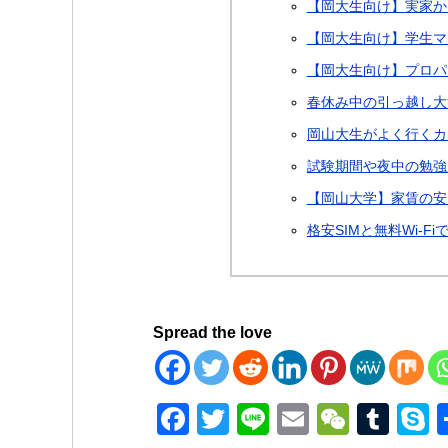
【岡大生向け】実家か
【岡大生向け】学生マ
【岡大生向け】プロパ
春休み中の引っ越し大
岡山大生がよく行く
試験期間や夜中の勉強
【岡山大学】家賃の安
格安SIMと無料Wi-F
Spread the love
F
T
Li
E
W
T