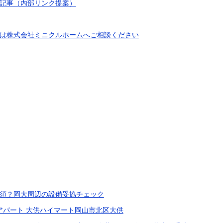
記事（内部リンク提案）
は株式会社ミニクルホームへご相談ください
須？岡大周辺の設備妥協チェック
貸アパート 大供ハイマート岡山市北区大供