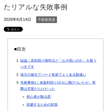
たリアルな失敗事例
2026年6月14日
不動産投資
■目次
結論｜高利回り物件ほど「なぜ高いのか」を疑う
べきです
地方の築古アパート投資でよくある勘違い
失敗事例1｜表面利回り15％に飛びついたが、実
際は空室だらけだった
初心者が陥る罠
回避するための対策