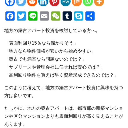
F
T
Li
E
W
T
S
共
a
wi
n
m
e
u
ky
有
地方の築古アパート投資を検討している方へ。
c
tt
e
ail
C
m
p
e
er
h
bl
e
「表面利回り15％なら儲かりそう」
b
at
r
「地方なら物件価格が安いから始めやすい」
「築古でも満室なら問題ないのでは？」
o
「サブリースや管理会社に任せれば安心では？」
o
「高利回り物件を買えば早く資産形成できるのでは？」
k
このように考えて、地方の築古アパート投資に興味を持つ
方は多いです。
たしかに、地方の築古アパートは、都市部の新築マンショ
ンや区分マンションよりも表面利回りが高く見えることが
あります。