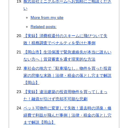
株式会社ミニクルホームへお気軽にご相談くださ
い
More from my site
Related posts:
【実録】消費税還付のスキームに飛びついて失
敗！税務調査でペナルティを受けた事例
【岡山市】生活保護で緊急連絡先が本当に誰もい
ない方へ｜賃貸審査を通す現実的な方法
車社会の地方で「駐車場なし」物件を買った投資
家の悲惨な末路｜法律・税金の落とし穴まで解説
【岡山】
【実録】違法建築の投資用物件を買ってしまっ
た！融資が引けず売却不可能な悲劇
ペット可物件に変更して失敗！退去時の消臭・修
繕費で利益が飛んだ事例｜法律・税金の落とし穴
まで解説【岡山】