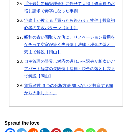
【実録】悪徳管理会社に任せて大損！修繕費の水
増し請求で赤字になった事例
宅建士が教える「買ったら終わり」物件｜投資初
心者の失敗パターン【岡山】
昭和の古い間取りが仇に。リノベーション費用を
ケチって空室が続く失敗例｜法律・税金の落とし
穴まで解説【岡山】
自主管理の限界…対応の遅れから退去が相次いだ
アパート経営の失敗例｜法律・税金の落とし穴ま
で解説【岡山】
賃貸経営 ３つの分析方法 知らないと投資する前
から大損します。
Spread the love