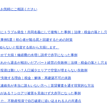
へお気軽にご相談ください
与にトラブル発生！共同名義にして後悔した事例｜法律・税金の落とし
事例5選！初心者が陥る罠と回避するための対策
 知らないと投資する前から大損します。
任せて大損！修繕費の水増し請求で赤字になった事例
遅れから退去が相次いだアパート経営の失敗例｜法律・税金の落とし穴
産投資は難しい？人口減少エリアで空室が埋まらない失敗例
で失敗する理由｜税金・解体・再建築不可の末路
急連絡先が本当に誰もいない方へ｜賃貸審査を通す現実的な方法
由がある？シロアリ被害を見抜けず大赤字になった事例
きた、不動産投資で自己破産に追い込まれる人の共通点