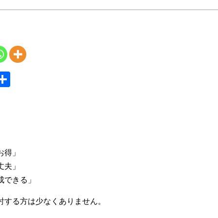
S
共
y
有
」
お得」
丈夫」
成できる」
討する方は少なくありません。