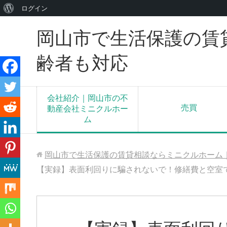
WordPress
ログイン
に
岡山市で生活保護の賃
つ
い
齢者も対応
て
会社紹介｜岡山市の不
売買
動産会社ミニクルホー
ム
岡山市で生活保護の賃貸相談ならミニクルホーム
【実録】表面利回りに騙されないで！修繕費と空室