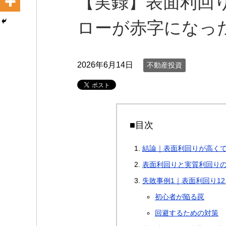
【実録】表面利回
ローが赤字になっ
2026年6月14日
不動産投資
■目次
結論｜表面利回りが高く
表面利回りと実質利回り
失敗事例1｜表面利回り1
初心者が陥る罠
回避するための対策