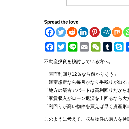
Spread the love
F
T
Li
E
W
T
a
wi
n
m
e
u
k
不動産投資を検討している方へ。
c
tt
e
ail
C
m
p
e
er
h
bl
e
「表面利回り12％なら儲かりそう」
b
at
r
「満室想定なら毎月かなり手残りが出る
「地方の築古アパートは高利回りだから
o
「家賃収入がローン返済を上回るなら大
o
「利回りが高い物件を買えば早く資産形
k
このように考えて、収益物件の購入を検