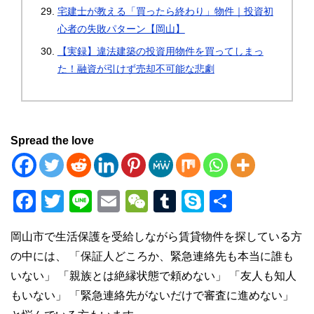
宅建士が教える「買ったら終わり」物件｜投資初
心者の失敗パターン【岡山】
【実録】違法建築の投資用物件を買ってしまっ
た！融資が引けず売却不可能な悲劇
Spread the love
F
T
Li
E
W
T
S
共
a
wi
n
m
e
u
ky
有
岡山市で生活保護を受給しながら賃貸物件を探している方
c
tt
e
ail
C
m
p
の中には、 「保証人どころか、緊急連絡先も本当に誰も
e
er
h
bl
e
いない」 「親族とは絶縁状態で頼めない」 「友人も知人
b
at
r
もいない」 「緊急連絡先がないだけで審査に進めない」
o