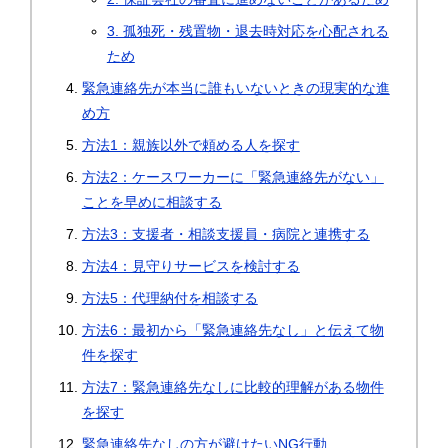
3. 孤独死・残置物・退去時対応を心配される
ため
緊急連絡先が本当に誰もいないときの現実的な進
め方
方法1：親族以外で頼める人を探す
方法2：ケースワーカーに「緊急連絡先がない」
ことを早めに相談する
方法3：支援者・相談支援員・病院と連携する
方法4：見守りサービスを検討する
方法5：代理納付を相談する
方法6：最初から「緊急連絡先なし」と伝えて物
件を探す
方法7：緊急連絡先なしに比較的理解がある物件
を探す
緊急連絡先なしの方が避けたいNG行動