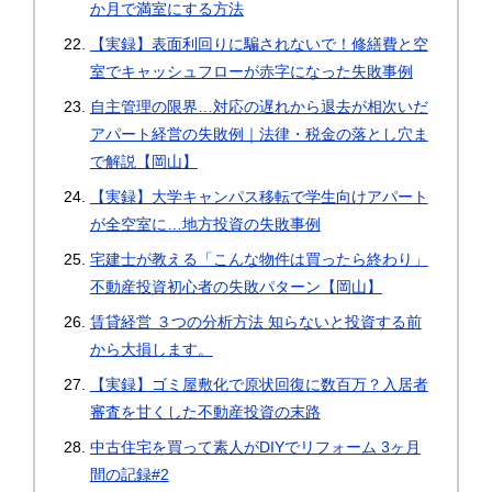
か月で満室にする方法
【実録】表面利回りに騙されないで！修繕費と空
室でキャッシュフローが赤字になった失敗事例
自主管理の限界…対応の遅れから退去が相次いだ
アパート経営の失敗例｜法律・税金の落とし穴ま
で解説【岡山】
【実録】大学キャンパス移転で学生向けアパート
が全空室に…地方投資の失敗事例
宅建士が教える「こんな物件は買ったら終わり」
不動産投資初心者の失敗パターン【岡山】
賃貸経営 ３つの分析方法 知らないと投資する前
から大損します。
【実録】ゴミ屋敷化で原状回復に数百万？入居者
審査を甘くした不動産投資の末路
中古住宅を買って素人がDIYでリフォーム 3ヶ月
間の記録#2