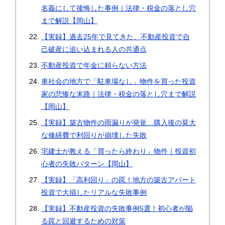
名義にして後悔した事例｜法律・税金の落とし穴
まで解説【岡山】
【実録】過去25年で見てきた、不動産投資で自
己破産に追い込まれる人の共通点
不動産投資で年金に頼らない方法
車社会の地方で「駐車場なし」物件を買った投資
家の悲惨な末路｜法律・税金の落とし穴まで解説
【岡山】
【実録】築古物件の雨漏りが発覚…購入後の莫大
な修繕費で利回りが崩壊した失敗
宅建士が教える「買ったら終わり」物件｜投資初
心者の失敗パターン【岡山】
【実録】「高利回り」の罠！地方の築古アパート
投資で大損したリアルな失敗事例
【実録】不動産投資の失敗事例5選！初心者が陥
る罠と回避するための対策