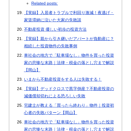
Related posts:
【実録】入居者トラブルで利回り激減！夜逃げ・
家賃滞納に泣いた大家の失敗談
不動産投資 優しい初歩の投資方法
【実録】親から引き継いだアパートが負動産に？
相続した投資物件の失敗事例
車社会の地方で「駐車場なし」物件を買った投資
家の悲惨な末路｜法律・税金の落とし穴まで解説
【岡山】
いまから不動産投資をする人は失敗する！
【実録】デッドクロスで黒字倒産？不動産投資の
減価償却切れによる恐ろしい失敗
宅建士が教える「買ったら終わり」物件｜投資初
心者の失敗パターン【岡山】
車社会の地方で「駐車場なし」物件を買った投資
家の悲惨な末路｜法律・税金の落とし穴まで解説