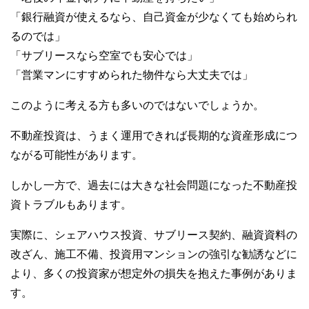
b
at
r
「銀行融資が使えるなら、自己資金が少なくても始められ
o
るのでは」
o
「サブリースなら空室でも安心では」
k
「営業マンにすすめられた物件なら大丈夫では」
このように考える方も多いのではないでしょうか。
不動産投資は、うまく運用できれば長期的な資産形成につ
ながる可能性があります。
しかし一方で、過去には大きな社会問題になった不動産投
資トラブルもあります。
実際に、シェアハウス投資、サブリース契約、融資資料の
改ざん、施工不備、投資用マンションの強引な勧誘などに
より、多くの投資家が想定外の損失を抱えた事例がありま
す。