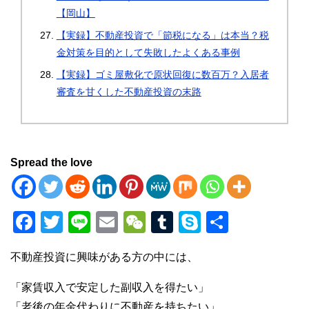
【岡山】
【実録】不動産投資で「節税になる」は本当？税
金対策を目的として失敗したよくある事例
【実録】ゴミ屋敷化で原状回復に数百万？入居者
審査を甘くした不動産投資の末路
Spread the love
F
T
Li
E
W
T
S
共
a
wi
n
m
e
u
ky
有
不動産投資に興味がある方の中には、
c
tt
e
ail
C
m
p
e
er
h
bl
e
「家賃収入で安定した副収入を得たい」
「老後の年金代わりに不動産を持ちたい」