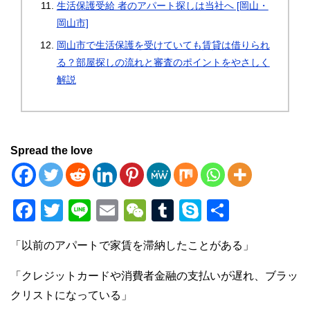
生活保護受給 者のアパート探しは当社へ [岡山・
岡山市]
岡山市で生活保護を受けていても賃貸は借りられ
る？部屋探しの流れと審査のポイントをやさしく
解説
Spread the love
F
T
Li
E
W
T
S
共
a
wi
n
m
e
u
ky
有
「以前のアパートで家賃を滞納したことがある」
c
tt
e
ail
C
m
p
e
er
h
bl
e
「クレジットカードや消費者金融の支払いが遅れ、ブラッ
b
at
r
クリストになっている」