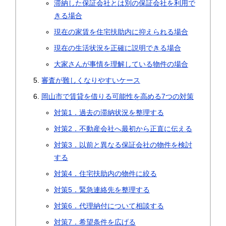
滞納した保証会社とは別の保証会社を利用で
きる場合
現在の家賃を住宅扶助内に抑えられる場合
現在の生活状況を正確に説明できる場合
大家さんが事情を理解している物件の場合
審査が難しくなりやすいケース
岡山市で賃貸を借りる可能性を高める7つの対策
対策1．過去の滞納状況を整理する
対策2．不動産会社へ最初から正直に伝える
対策3．以前と異なる保証会社の物件を検討
する
対策4．住宅扶助内の物件に絞る
対策5．緊急連絡先を整理する
対策6．代理納付について相談する
対策7．希望条件を広げる