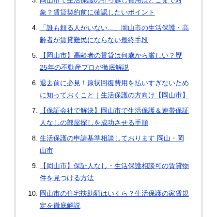
岡山市で生活保護の引っ越し費用はどこまで対
象？賃貸契約前に確認したいポイント
「誰も頼る人がいない…」岡山市の生活保護・高
齢者が賃貸難民にならない最終手段
【岡山市】高齢者の賃貸は何歳から厳しい？歴
25年の不動産プロが徹底解説
退去前に必見！原状回復費用を払いすぎないため
に知っておくこと｜生活保護の方向け【岡山市】
【保証会社で解決】岡山市で生活保護＆連帯保証
人なしの部屋探しを成功させる手順
生活保護の申請基準相談しております 岡山・岡
山市
【岡山市】保証人なし・生活保護相談可の賃貸物
件を見つける方法
岡山市の住宅扶助額はいくら？生活保護の家賃規
定を徹底解説