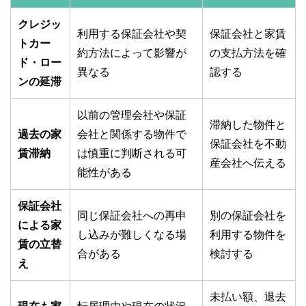
クレジッ
利用する保証会社や契
保証会社と家賃
トカー
約方法によって影響が
の支払方法を確
ド・ロー
異なる
認する
ンの延滞
以前の管理会社や保証
滞納した物件と
過去の家
会社と関係する物件で
保証会社を不動
賃滞納
は慎重に判断される可
産会社へ伝える
能性がある
保証会社
同じ保証会社への再申
別の保証会社を
による家
し込みが難しくなる場
利用する物件を
賃の立替
合がある
検討する
え
未払い額、退去