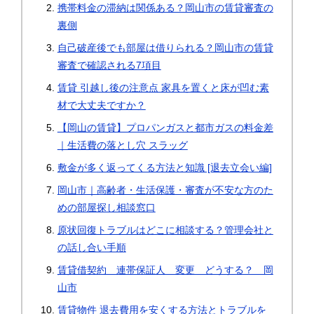
携帯料金の滞納は関係ある？岡山市の賃貸審査の
裏側
自己破産後でも部屋は借りられる？岡山市の賃貸
審査で確認される7項目
賃貸 引越し後の注意点 家具を置くと床が凹む素
材で大丈夫ですか？
【岡山の賃貸】プロパンガスと都市ガスの料金差
｜生活費の落とし穴 スラッグ
敷金が多く返ってくる方法と知識 [退去立会い編]
岡山市｜高齢者・生活保護・審査が不安な方のた
めの部屋探し相談窓口
原状回復トラブルはどこに相談する？管理会社と
の話し合い手順
賃貸借契約 連帯保証人 変更 どうする？ 岡
山市
賃貸物件 退去費用を安くする方法とトラブルを