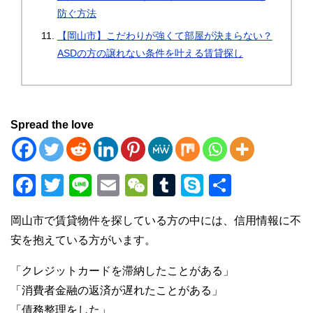
防ぐ方法
【岡山市】こだわりが強くて部屋が決まらない？
ASDの方の譲れない条件を叶える賃貸探し
Spread the love
F
T
Li
E
W
T
S
共
a
wi
n
m
e
u
ky
有
岡山市で賃貸物件を探している方の中には、信用情報に不
c
tt
e
ail
C
m
p
安を抱えている方がいます。
e
er
h
bl
e
b
at
r
「クレジットカードを滞納したことがある」
「消費者金融の返済が遅れたことがある」
o
「債務整理をした」