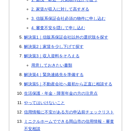
2. 家賃が収入に対して高すぎる
3. 信販系保証会社必須の物件に申し込む
4. 審査不安を隠して申し込む
解決策1｜信販系保証会社以外の選択肢を探す
解決策2｜家賃を少し下げて探す
解決策3｜収入資料をそろえる
用意しておきたい書類
解決策4｜緊急連絡先を準備する
解決策5｜不動産会社へ最初から正直に相談する
生活保護・年金・障害年金の方の注意点
やってはいけないこと
信用情報に不安がある方の申込前チェックリスト
ミニクルホームでできる岡山市の信用情報・審査
不安相談