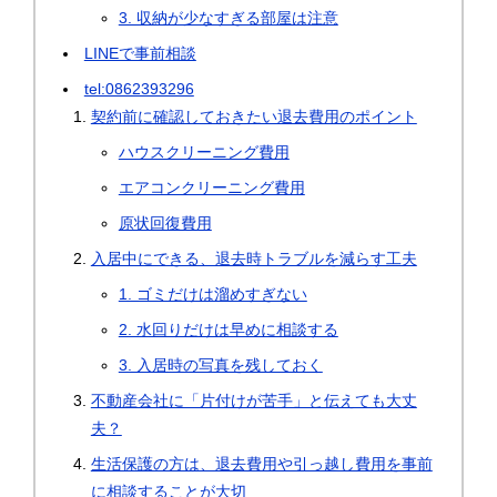
3. 収納が少なすぎる部屋は注意
LINEで事前相談
tel:0862393296
契約前に確認しておきたい退去費用のポイント
ハウスクリーニング費用
エアコンクリーニング費用
原状回復費用
入居中にできる、退去時トラブルを減らす工夫
1. ゴミだけは溜めすぎない
2. 水回りだけは早めに相談する
3. 入居時の写真を残しておく
不動産会社に「片付けが苦手」と伝えても大丈
夫？
生活保護の方は、退去費用や引っ越し費用を事前
に相談することが大切