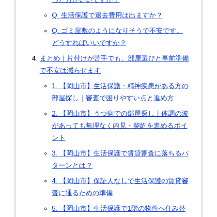
Q. 生活保護で退去費用は出ますか？
Q. ゴミ屋敷のようになりそうで不安です。
どうすればいいですか？
まとめ｜片付けが苦手でも、部屋選びと事前準備
で不安は減らせます
1. 【岡山市】生活保護・精神疾患がある方の
部屋探し｜審査で困りやすい点と進め方
2. 【岡山市】うつ病での部屋探し｜体調の波
があっても無理なく内見・契約を進めるポイ
ント
3. 【岡山市】生活保護で賃貸審査に落ちるパ
ターンとは？
4. 【岡山市】保証人なしで生活保護の賃貸審
査に通るための準備
5. 【岡山市】生活保護で1階の物件へ住み替