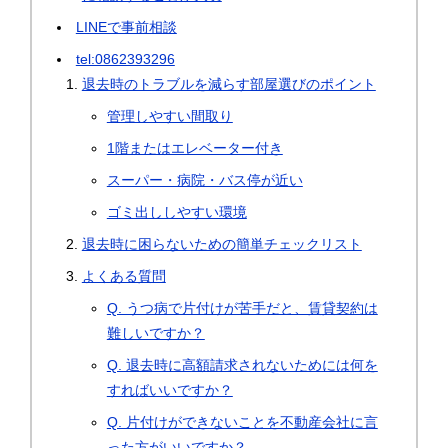
LINEで事前相談
tel:0862393296
退去時のトラブルを減らす部屋選びのポイント
管理しやすい間取り
1階またはエレベーター付き
スーパー・病院・バス停が近い
ゴミ出ししやすい環境
退去時に困らないための簡単チェックリスト
よくある質問
Q. うつ病で片付けが苦手だと、賃貸契約は
難しいですか？
Q. 退去時に高額請求されないためには何を
すればいいですか？
Q. 片付けができないことを不動産会社に言
った方がいいですか？