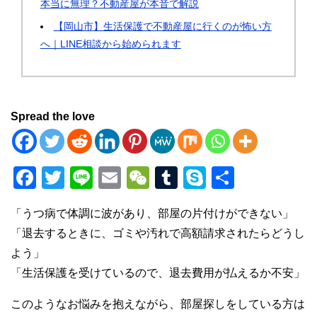
本当に無理？不動産屋が本音で解説
【岡山市】生活保護で不動産屋に行くのが怖い方
へ｜LINE相談から始められます
Spread the love
F
T
Li
E
W
T
S
共
a
wi
n
m
e
u
ky
有
「うつ病で体調に波があり、部屋の片付けができない」
c
tt
e
ail
C
m
p
「退去するときに、ゴミや汚れで高額請求されたらどうし
e
er
h
bl
e
よう」
b
at
r
「生活保護を受けているので、退去費用が払えるか不安」
o
このようなお悩みを抱えながら、部屋探しをしている方は
o