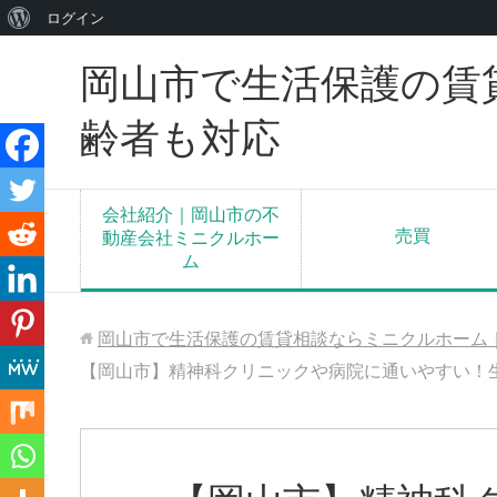
WordPress
ログイン
に
岡山市で生活保護の賃
つ
い
齢者も対応
て
会社紹介｜岡山市の不
売買
動産会社ミニクルホー
ム
岡山市で生活保護の賃貸相談ならミニクルホーム
【岡山市】精神科クリニックや病院に通いやすい！