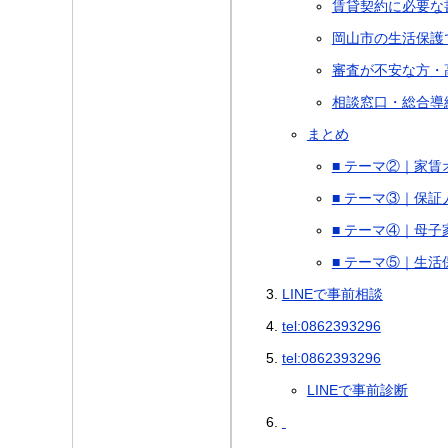
賃貸契約に必要な
岡山市の生活保護
審査が不安な方・
相談窓口・総合導
まとめ
■ テーマ②｜家
■ テーマ③｜保
■ テーマ④｜母子
■ テーマ⑤｜生
LINEで事前相談
tel:0862393296
tel:0862393296
LINEで事前診断