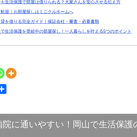
でも生活保護で部屋は借りられる？大家さんを安心させる伝え方
談歓迎｜お部屋探しはミニクルホームへ
賃貸を借りる完全ガイド｜保証会社・審査・必要書類
患で生活保護を受給中の部屋探し！一人暮らしを叶える5つのポイント
S
共
y
有
病院に通いやすい！岡山で生活保護