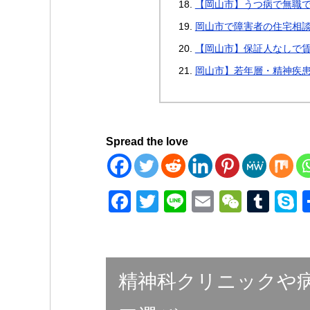
【岡山市】うつ病で無職
岡山市で障害者の住宅相
【岡山市】保証人なしで
岡山市】若年層・精神疾
Spread the love
F
T
Li
E
W
T
a
wi
n
m
e
u
k
c
tt
e
ail
C
m
p
e
er
h
bl
e
精神科クリニックや
b
at
r