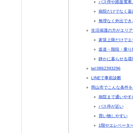
バス停や路面電車
病院だけでなく薬
無理なく外出でき
生活保護の方がエリア
家賃上限だけでエ
坂道・階段・乗り
静かに暮らせる環
tel:0862393296
LINEで事前診断
岡山市でこんな条件を
病院まで通いやす
バス停が近い
買い物しやすい
1階やエレベータ