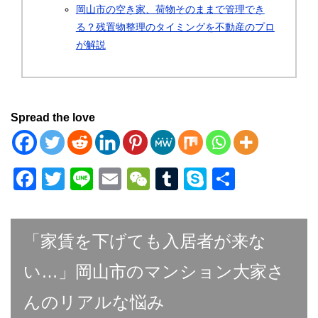
岡山市の空き家、荷物そのままで管理でき
る？残置物整理のタイミングを不動産のプロ
が解説
Spread the love
F
T
Li
E
W
T
S
共
a
wi
n
m
e
u
ky
有
c
tt
e
ail
C
m
p
「家賃を下げても入居者が来な
e
er
h
bl
e
b
at
r
い…」岡山市のマンション大家さ
o
んのリアルな悩み
o