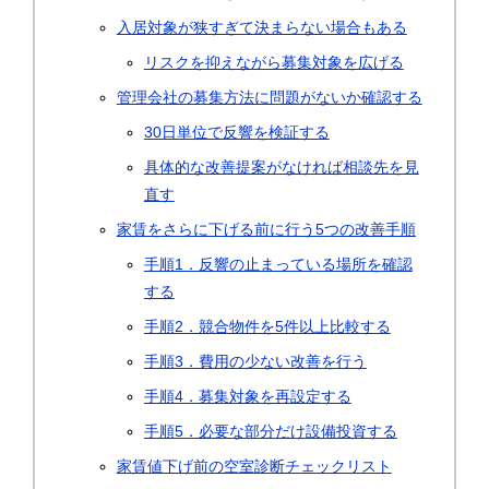
入居対象が狭すぎて決まらない場合もある
リスクを抑えながら募集対象を広げる
管理会社の募集方法に問題がないか確認する
30日単位で反響を検証する
具体的な改善提案がなければ相談先を見
直す
家賃をさらに下げる前に行う5つの改善手順
手順1．反響の止まっている場所を確認
する
手順2．競合物件を5件以上比較する
手順3．費用の少ない改善を行う
手順4．募集対象を再設定する
手順5．必要な部分だけ設備投資する
家賃値下げ前の空室診断チェックリスト