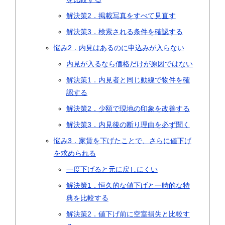
解決策2．掲載写真をすべて見直す
解決策3．検索される条件を確認する
悩み2．内見はあるのに申込みが入らない
内見が入るなら価格だけが原因ではない
解決策1．内見者と同じ動線で物件を確
認する
解決策2．少額で現地の印象を改善する
解決策3．内見後の断り理由を必ず聞く
悩み3．家賃を下げたことで、さらに値下げ
を求められる
一度下げると元に戻しにくい
解決策1．恒久的な値下げと一時的な特
典を比較する
解決策2．値下げ前に空室損失と比較す