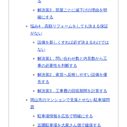
る
解決策3．部屋ごとに値下げの理由を明
確にする
悩み4．高額リフォームをしても決まる保証
がない
設備を新しくすれば必ず決まるわけでは
ない
解決策1．問い合わせ数と内見数から工
事の必要性を判断する
解決策2．家賃へ反映しやすい設備を優
先する
解決策3．工事費の回収期間を計算する
岡山市のマンションで見落とせない駐車場問
題
駐車場情報を広告で明確にする
近隣駐車場を大家さん側で確保する