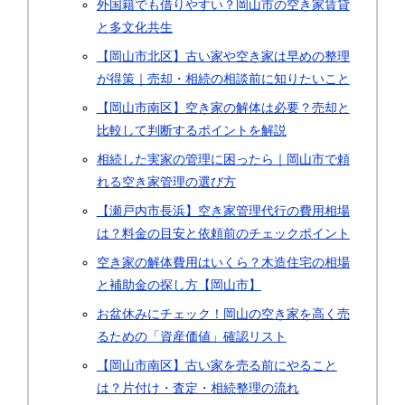
外国籍でも借りやすい？岡山市の空き家賃貸
と多文化共生
【岡山市北区】古い家や空き家は早めの整理
が得策｜売却・相続の相談前に知りたいこと
【岡山市南区】空き家の解体は必要？売却と
比較して判断するポイントを解説
相続した実家の管理に困ったら｜岡山市で頼
れる空き家管理の選び方
【瀬戸内市長浜】空き家管理代行の費用相場
は？料金の目安と依頼前のチェックポイント
空き家の解体費用はいくら？木造住宅の相場
と補助金の探し方【岡山市】
お盆休みにチェック！岡山の空き家を高く売
るための「資産価値」確認リスト
【岡山市南区】古い家を売る前にやること
は？片付け・査定・相続整理の流れ