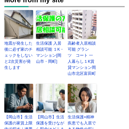
地震が発生した
生活保護 入居
高齢者入居相談
後に必ず家のチ
相談可能 １K・
可能 グラン
ェックをしない
マンション[岡
ツ コート 一
と2次災害が発
山市・岡町]
人暮らし１K賃
生します
貸マンション岡
山市北区富田町
【岡山市】生活
【岡山市】生活
生活保護×精神
保護の家賃上限
保護を受けなが
疾患でも入居で
内で探す｜連帯
ら貯金はどこま
きる物件の探し