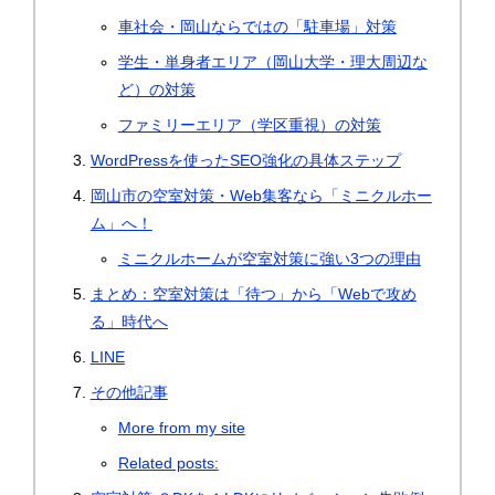
車社会・岡山ならではの「駐車場」対策
学生・単身者エリア（岡山大学・理大周辺な
ど）の対策
ファミリーエリア（学区重視）の対策
WordPressを使ったSEO強化の具体ステップ
岡山市の空室対策・Web集客なら「ミニクルホー
ム」へ！
ミニクルホームが空室対策に強い3つの理由
まとめ：空室対策は「待つ」から「Webで攻め
る」時代へ
LINE
その他記事
More from my site
Related posts: