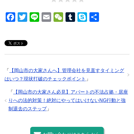
F
T
Li
E
W
T
S
共
a
wi
n
m
e
u
ky
有
c
tt
e
ail
C
m
p
e
er
h
bl
e
b
at
r
o
「
【岡山市の大家さんへ】管理会社を見直すタイミング
o
はいつ？現状打破のチェックポイント
」
k
「
【岡山市の大家さん必見】アパートの不法占拠・居座
りへの法的対策！絶対にやってはいけないNG行動と強
制退去のステップ
」