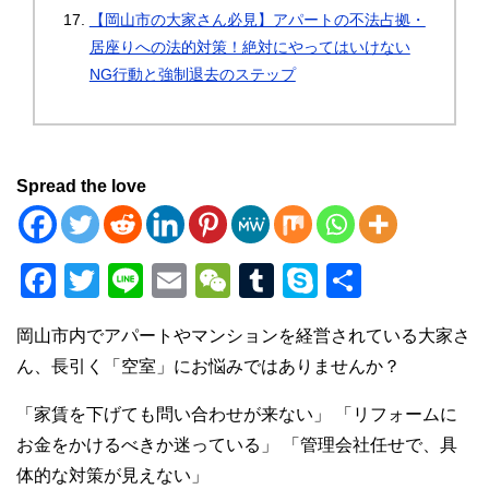
【岡山市の大家さん必見】アパートの不法占拠・
居座りへの法的対策！絶対にやってはいけない
NG行動と強制退去のステップ
Spread the love
F
T
Li
E
W
T
S
共
a
wi
n
m
e
u
ky
有
岡山市内でアパートやマンションを経営されている大家さ
c
tt
e
ail
C
m
p
ん、長引く「空室」にお悩みではありませんか？
e
er
h
bl
e
b
at
r
「家賃を下げても問い合わせが来ない」 「リフォームに
お金をかけるべきか迷っている」 「管理会社任せで、具
o
体的な対策が見えない」