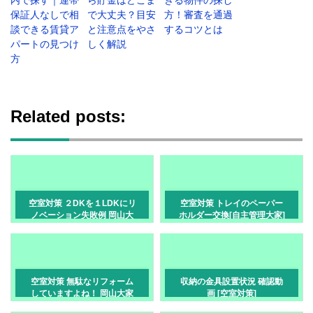
保証人なしで相
で大丈夫？目安
方！審査を通過
談できる賃貸ア
と注意点をやさ
するコツとは
パートの見つけ
しく解説
方
Related posts:
空室対策 ２DKを１LDKにリ
空室対策 トレイのペーパー
ノベーション失敗例 岡山大
ホルダー交換[自主管理大家]
家さんへ
空室対策 無駄なリフォーム
収納の金具設置状況 確認動
していますよね！ 岡山大家
画 [空室対策]
さんへ