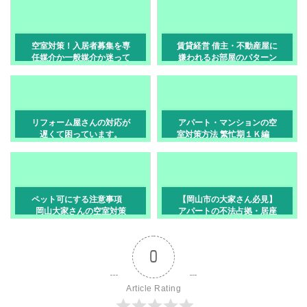
空室対策！入居者募集を専
賃貸経営 借主・不動産屋に
任媒介か一般媒介か迷って
嫌われるお部屋のパターン
います
リフォーム屋さんの対応が
アパート・マンションの空
遅くて困っています。
室対策方法 繁忙期１Ｋ編
岡山
ペット可にする注意事項
【岡山市の大家さん必見】
岡山大家さんの空室対策
アパートの不法占拠・居座
りへの法的対策！絶対にや
ってはいけないNG行動と強
制退去のステップ
0
Article Rating