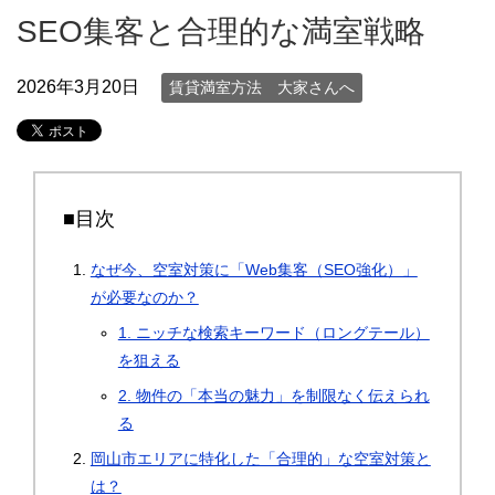
SEO集客と合理的な満室戦略
2026年3月20日
賃貸満室方法 大家さんへ
■目次
なぜ今、空室対策に「Web集客（SEO強化）」
が必要なのか？
1. ニッチな検索キーワード（ロングテール）
を狙える
2. 物件の「本当の魅力」を制限なく伝えられ
る
岡山市エリアに特化した「合理的」な空室対策と
は？