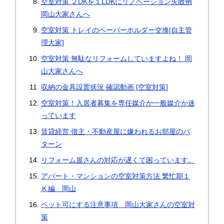
空室対策 ２DKを１LDKにリノベーション失敗例
岡山大家さんへ
空室対策 トレイのペーパーホルダー交換[自主管
理大家]
空室対策 無駄なリフォームしていますよね！ 岡
山大家さんへ
収納の金具設置状況 確認動画 [空室対策]
空室対策！入居者募集を専任媒介か一般媒介か迷
っています
賃貸経営 借主・不動産屋に嫌われるお部屋のパ
ターン
リフォーム屋さんの対応が遅くて困っています。
アパート・マンションの空室対策方法 繁忙期１
Ｋ編 岡山
ペット可にする注意事項 岡山大家さんの空室対
策