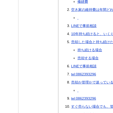
修繕費
空き家の維持費は年間ど
LINEで事前相談
10年持ち続けると、いく
売却した場合と持ち続け
持ち続ける場合
売却する場合
LINEで事前相談
tel:0862393296
売却か管理かで迷ってい
tel:0862393296
すぐ売らない場合でも、