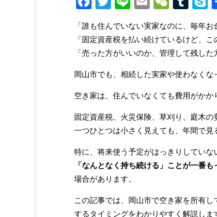
F
T
Li
E
W
T
a
wi
n
m
e
u
k
「誰も住んでいない実家なのに、毎年お
c
tt
e
ail
C
m
p
「固定資産税を払い続けているけど、こ
e
er
h
bl
e
「売った方がいいのか、管理して残した
b
at
r
岡山市でも、相続した実家や使わなくな
o
o
空き家は、住んでいなくても費用がかか
k
固定資産税、火災保険、草刈り、庭木の
一つひとつは小さく見えても、年間で見
特に、将来使う予定がはっきりしていな
「なんとなく持ち続ける」ことが一番も
場合があります。
この記事では、岡山市で空き家を所有し
するタイミングをわかりやすく解説しま