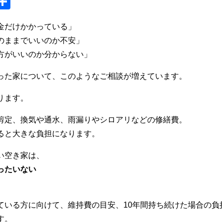
S
共
y
有
金だけかかっている」
のままでいいのか不安」
方がいいのか分からない」
った家について、このようなご相談が増えています。
ります。
剪定、換気や通水、雨漏りやシロアリなどの修繕費。
ると大きな負担になります。
い空き家は、
ったいない
ている方に向けて、維持費の目安、10年間持ち続けた場合の負
す。