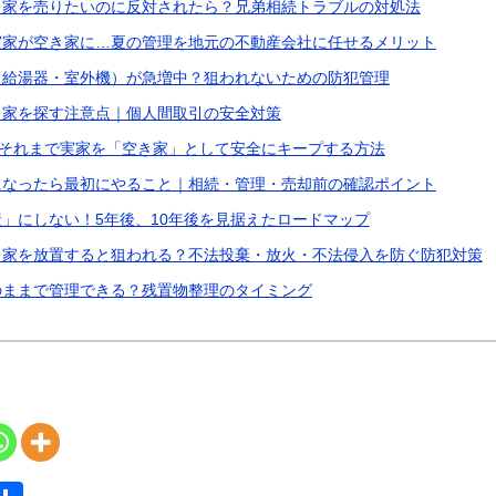
き家を売りたいのに反対されたら？兄弟相続トラブルの対処法
実家が空き家に…夏の管理を地元の不動産会社に任せるメリット
（給湯器・室外機）が急増中？狙われないための防犯管理
き家を探す注意点｜個人間取引の安全対策
。それまで実家を「空き家」として安全にキープする方法
になったら最初にやること｜相続・管理・売却前の確認ポイント
」にしない！5年後、10年後を見据えたロードマップ
き家を放置すると狙われる？不法投棄・放火・不法侵入を防ぐ防犯対策
のままで管理できる？残置物整理のタイミング