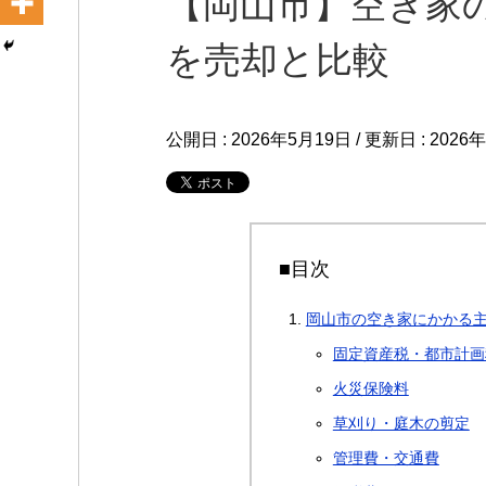
【岡山市】空き家
を売却と比較
公開日 :
2026年5月19日
/ 更新日 :
2026
■目次
岡山市の空き家にかかる
固定資産税・都市計画
火災保険料
草刈り・庭木の剪定
管理費・交通費