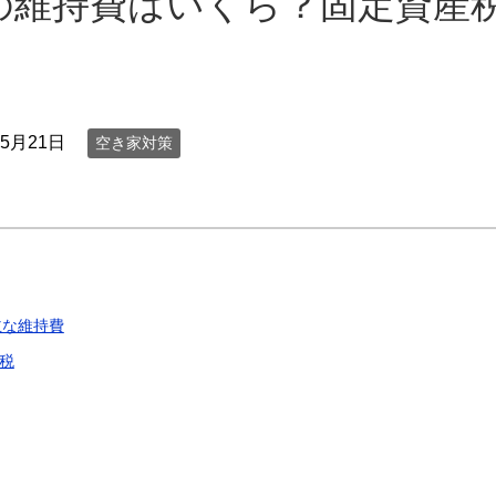
の維持費はいくら？固定資産
年5月21日
空き家対策
主な維持費
税