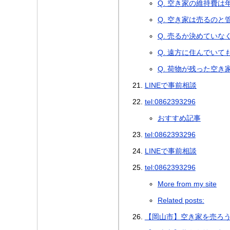
Q. 空き家の維持費
Q. 空き家は売るの
Q. 売るか決めてい
Q. 遠方に住んでい
Q. 荷物が残った空
LINEで事前相談
tel:0862393296
おすすめ記事
tel:0862393296
LINEで事前相談
tel:0862393296
More from my site
Related posts:
【岡山市】空き家を売ろ