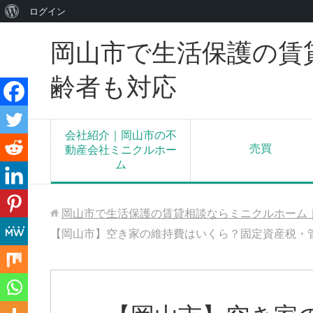
WordPress
ログイン
に
岡山市で生活保護の賃
つ
い
齢者も対応
て
会社紹介｜岡山市の不
売買
動産会社ミニクルホー
ム
岡山市で生活保護の賃貸相談ならミニクルホーム
【岡山市】空き家の維持費はいくら？固定資産税・