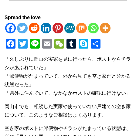
Spread the love
F
T
Li
E
W
T
S
共
a
wi
n
m
e
u
ky
有
「久しぶりに岡山の実家を見に行ったら、ポストからチラ
c
tt
e
ail
C
m
p
シがあふれていた」
e
er
h
bl
e
「郵便物がたまっていて、外から見ても空き家だと分かる
b
at
r
状態だった」
o
「県外に住んでいて、なかなかポストの確認に行けない」
o
岡山市でも、相続した実家や使っていない戸建ての空き家
k
について、このようなご相談はよくあります。
空き家のポストに郵便物やチラシがたまっている状態は、