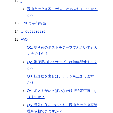
岡山市の空き家、ポストがあふれていません
か？
LINEで事前相談
tel:0862393296
FAQ
Q1. 空き家のポストをテープでふさいでも大
丈夫ですか？
Q2. 郵便局の転送サービスは何年間使えます
か？
Q3. 転居届を出せば、チラシも止まります
か？
Q4. ポストがいっぱいなだけで特定空家にな
りますか？
Q5. 県外に住んでいても、岡山市の空き家管
理を依頼できますか？