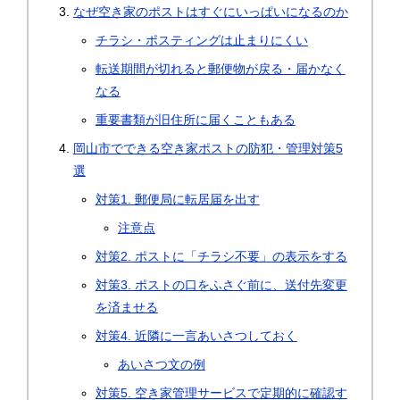
なぜ空き家のポストはすぐにいっぱいになるのか
チラシ・ポスティングは止まりにくい
転送期間が切れると郵便物が戻る・届かなく
なる
重要書類が旧住所に届くこともある
岡山市でできる空き家ポストの防犯・管理対策5
選
対策1. 郵便局に転居届を出す
注意点
対策2. ポストに「チラシ不要」の表示をする
対策3. ポストの口をふさぐ前に、送付先変更
を済ませる
対策4. 近隣に一言あいさつしておく
あいさつ文の例
対策5. 空き家管理サービスで定期的に確認す