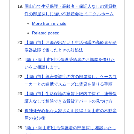
岡山市で生活保護・高齢者・保証人なしの賃貸物
件の部屋探しに強い不動産会社 ミニクルホーム
More from my site
Related posts:
【岡山市】お湯が出ない！生活保護の高齢者が給
湯器故障で困ったときの対処法
[岡山・岡山市]生活保護受給者のお部屋を借りた
いをご相談します。
【岡山市】統合失調症の方の部屋探し。ケースワ
ーカーとの連携でスムーズに賃貸を借りる手順
【岡山市】生活保護の家賃上限内で探す｜連帯保
証人なしで相談できる賃貸アパートの見つけ方
孤独死が心配な大家さんを説得！岡山市の不動産
屋の交渉術
[岡山・岡山市]生活保護者の部屋探し 相談いたし