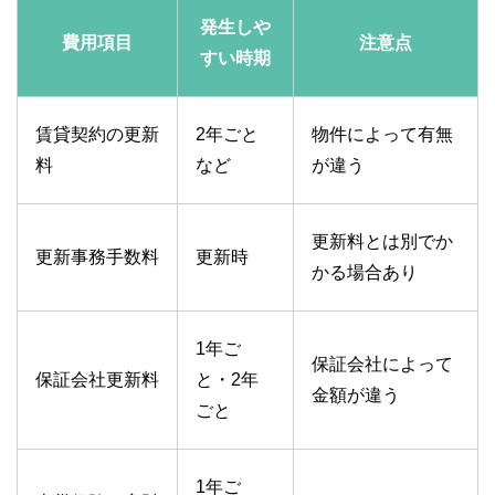
発生しや
費用項目
注意点
すい時期
賃貸契約の更新
2年ごと
物件によって有無
料
など
が違う
更新料とは別でか
更新事務手数料
更新時
かる場合あり
1年ご
保証会社によって
保証会社更新料
と・2年
金額が違う
ごと
1年ご