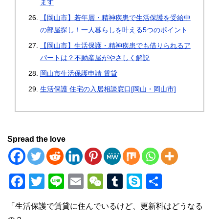
ます
【岡山市】若年層・精神疾患で生活保護を受給中
の部屋探し！一人暮らしを叶える5つのポイント
【岡山市】生活保護・精神疾患でも借りられるア
パートは？不動産屋がやさしく解説
岡山市生活保護申請 賃貸
生活保護 住宅の入居相談窓口[岡山・岡山市]
Spread the love
F
T
Li
E
W
T
S
共
a
wi
n
m
e
u
ky
有
「生活保護で賃貸に住んでいるけど、更新料はどうなる
c
tt
e
ail
C
m
p