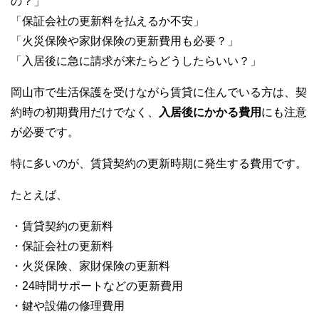
の？」
e
er
h
bl
e
「保証会社の更新料を払えるか不安」
b
at
r
「火災保険や家財保険の更新費用も必要？」
o
「入居後に急に請求が来たらどうしたらいい？」
o
岡山市で生活保護を受けながら賃貸に住んでいる方は、契
k
約時の初期費用だけでなく、
入居後にかかる費用
にも注意
が必要です。
特に多いのが、賃貸契約の更新時期に発生する費用です。
たとえば、
・賃貸契約の更新料
・保証会社の更新料
・火災保険、家財保険の更新料
・24時間サポートなどの更新費用
・鍵や設備の修理費用