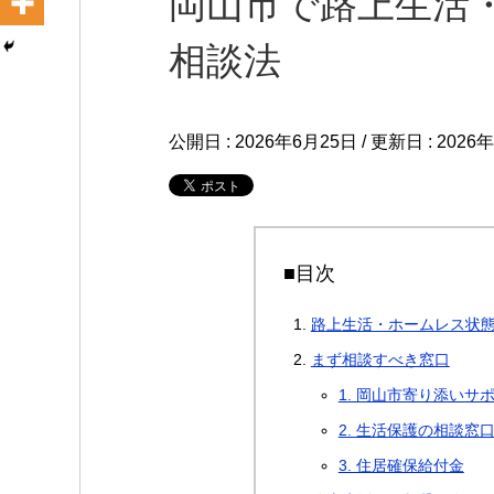
岡山市で路上生活
相談法
公開日 :
2026年6月25日
/ 更新日 :
2026
■目次
路上生活・ホームレス状
まず相談すべき窓口
1. 岡山市寄り添いサ
2. 生活保護の相談窓
3. 住居確保給付金