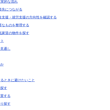
現実的な流れ
談先につながる
住支援・就労支援の方向性を確認する
要なものを整理する
低家賃の物件を探す
ント
る見通し
るか
するときに避けたいこと
け探す
放置する
かり探す