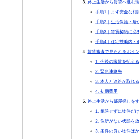
路上生活から賃貸へ進む
手順1｜まず安全な相
手順2｜生活保護・居
手順3｜賃貸契約に必
手順4｜住宅扶助内・
賃貸審査で見られるポイ
1. 今後の家賃を払え
2. 緊急連絡先
3. 本人と連絡が取れ
4. 初期費用
路上生活から部屋探しを
1. 相談せずに物件だ
2. 住所がない状態を
3. 条件の良い物件ば