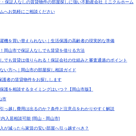
・保証人なしの賃貸物件の部屋探しに強い不動産会社 ミニクルホーム
ムへお気軽にご相談ください
濯機を買い替えられない｜生活保護の高齢者の現実的な準備
！岡山市で保証人なしでも賃貸を借りる方法
しでも賃貸は借りられる！保証会社の仕組みと審査通過のポイント
ない方へ｜岡山市の部屋探し相談ガイド
活保護者の賃貸物件をお探しします
保護を相談するタイミングはいつ？【岡山市版】
山市
引っ越し費用は出るのか？条件と注意点をわかりやすく解説
内入居相談可能 [岡山・岡山市]
入が減ったら家賃の安い部屋へ引っ越すべき？