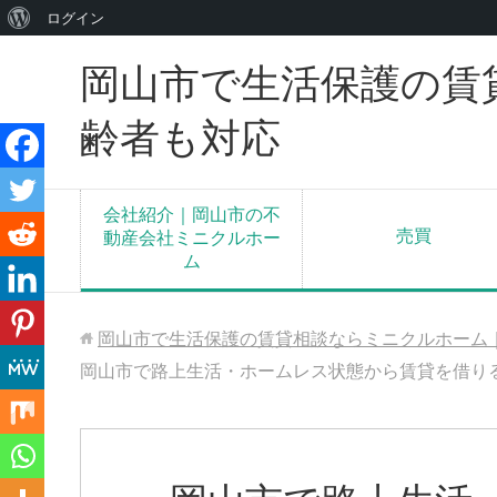
WordPress
ログイン
に
岡山市で生活保護の賃
つ
い
齢者も対応
て
会社紹介｜岡山市の不
売買
動産会社ミニクルホー
ム
岡山市で生活保護の賃貸相談ならミニクルホーム
岡山市で路上生活・ホームレス状態から賃貸を借り