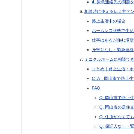
4. 緊急連絡先の問題
相談時に使える伝え方テ
路上生活中の場合
ホームレス状態で生活
仕事はあるが住む場所
身寄りなし・緊急連絡
ミニクルホームに相談で
まとめ｜路上生活・ホ
CTA｜岡山市で路上
FAQ
Q. 岡山市で路
Q. 岡山市の居住
Q. 住所がなくて
Q. 保証人なし