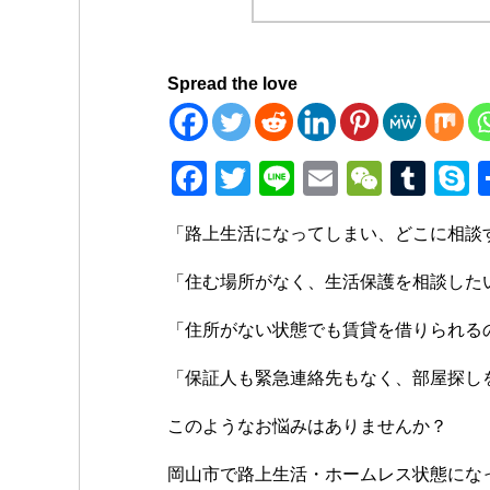
Spread the love
F
T
Li
E
W
T
a
wi
n
m
e
u
k
「路上生活になってしまい、どこに相談
c
tt
e
ail
C
m
p
e
er
h
bl
e
「住む場所がなく、生活保護を相談した
b
at
r
「住所がない状態でも賃貸を借りられる
o
「保証人も緊急連絡先もなく、部屋探し
o
k
このようなお悩みはありませんか？
岡山市で路上生活・ホームレス状態にな