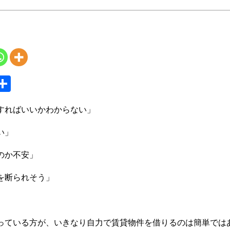
S
共
y
有
すればいいかわからない」
い」
のか不安」
を断られそう」
っている方が、いきなり自力で賃貸物件を借りるのは簡単では