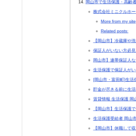
岡山市で生活保護・高齢者
株式会社ミニクルホー
More from my site
Related posts:
【岡山市】冷蔵庫や洗
保証人がいない方必見
岡山市】連帯保証人な
生活保護で保証人がい
[岡山市・富田町]生
貯金が尽きる前に生活
賃貸情報 生活保護 岡
【岡山市】生活保護で
生活保護受給者 岡山市
【岡山市】休職して収