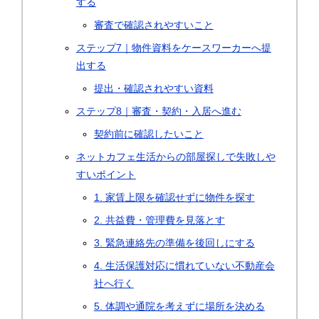
する
審査で確認されやすいこと
ステップ7｜物件資料をケースワーカーへ提
出する
提出・確認されやすい資料
ステップ8｜審査・契約・入居へ進む
契約前に確認したいこと
ネットカフェ生活からの部屋探しで失敗しや
すいポイント
1. 家賃上限を確認せずに物件を探す
2. 共益費・管理費を見落とす
3. 緊急連絡先の準備を後回しにする
4. 生活保護対応に慣れていない不動産会
社へ行く
5. 体調や通院を考えずに場所を決める