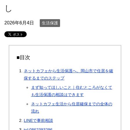
し
2026年6月4日
生活保護
■目次
ネットカフェから生活保護へ。岡山市で住居を確
保するまでのステップ
まず知ってほしいこと｜住むところがなくて
も生活保護の相談はできます
ネットカフェ生活から住居確保までの全体の
流れ
LINEで事前相談
tel:0862393296