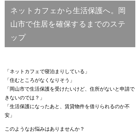
c
tt
e
ail
C
m
p
ネットカフェから生活保護へ。岡
e
er
h
bl
e
b
at
r
山市で住居を確保するまでのステ
o
ップ
o
k
「ネットカフェで寝泊まりしている」
「住むところがなくなりそう」
「岡山市で生活保護を受けたいけど、住所がないと申請で
きないのでは？」
「生活保護になったあと、賃貸物件を借りられるのか不
安」
このようなお悩みはありませんか？