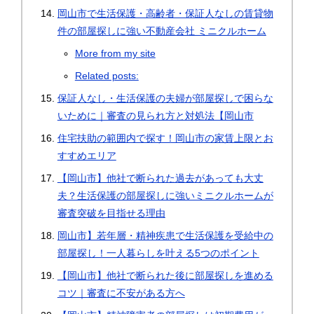
岡山市で生活保護・高齢者・保証人なしの賃貸物
件の部屋探しに強い不動産会社 ミニクルホーム
More from my site
Related posts:
保証人なし・生活保護の夫婦が部屋探しで困らな
いために｜審査の見られ方と対処法【岡山市
住宅扶助の範囲内で探す！岡山市の家賃上限とお
すすめエリア
【岡山市】他社で断られた過去があっても大丈
夫？生活保護の部屋探しに強いミニクルホームが
審査突破を目指せる理由
岡山市】若年層・精神疾患で生活保護を受給中の
部屋探し！一人暮らしを叶える5つのポイント
【岡山市】他社で断られた後に部屋探しを進める
コツ｜審査に不安がある方へ