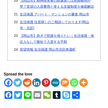
【岡山市】精神障害者の部屋探しは初期費用が
壁？賃貸の入居費用と使える支援制度を徹底解説
生活保護 アパート・マンションの審査 岡山市
生活保護 住居探しのご相談しております[岡山
市・北区]
【岡山市】急ぎで部屋を借りたい｜生活保護・保
証人なしで最短で入居する手順
賃貸情報 生活保護 岡山市北区奉還町
Spread the love
F
T
Li
E
W
T
S
共
a
wi
n
m
e
u
ky
有