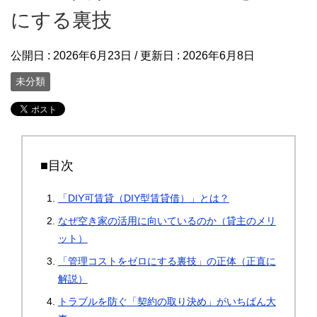
にする裏技
公開日 :
2026年6月23日
/ 更新日 :
2026年6月8日
未分類
■目次
「DIY可賃貸（DIY型賃貸借）」とは？
なぜ空き家の活用に向いているのか（貸主のメリ
ット）
「管理コストをゼロにする裏技」の正体（正直に
解説）
トラブルを防ぐ「契約の取り決め」がいちばん大