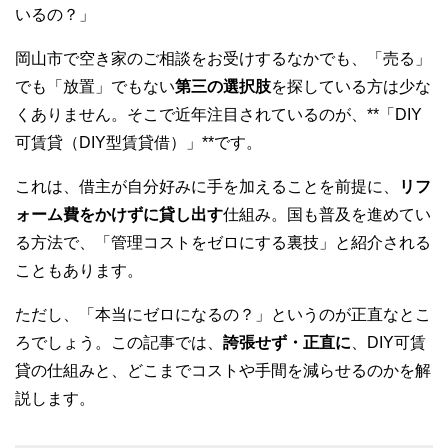
o
いるの？」
o
岡山市で空き家のご相談をお受けするなかでも、「売る」
k
でも「放置」でもない
第三の選択肢
を探している方は少な
くありません。そこで近年注目されているのが、**「DIY
可賃貸（DIY型賃貸借）」**です。
これは、借主が自分好みに手を加えることを前提に、
リフ
ォーム費をかけずに貸し出す
仕組み。国も普及を進めてい
る方法で、「管理コストをゼロにする裏技」と紹介される
こともあります。
ただし、「本当にゼロになるの？」というのが正直なとこ
ろでしょう。この記事では、
誇張せず・正直に
、DIY可賃
貸の仕組みと、どこまでコストや手間を減らせるのかを解
説します。