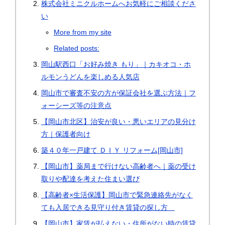
株式会社ミニクルホームへお気軽にご相談くださ
い
More from my site
Related posts:
岡山駅西口「お好み焼き もり」｜カキオコ・ホ
ルモンうどんを楽しめる人気店
岡山市で審査不安の方が保証会社を選ぶ方法｜フ
ォーシーズ等の注意点
【岡山市北区】治安が良い・悪いエリアの見分け
方｜保護者向け
築４０年一戸建て ＤＩＹ リフォーム[岡山市]
【岡山市】薬局まで行けない高齢者へ｜薬の受け
取りや配達を考えた住まい選び
【高齢者×生活保護】岡山市で緊急連絡先がなく
ても入居できる見守り付き賃貸の探し方
【岡山市】家賃が払えない・住所がない時の賃貸