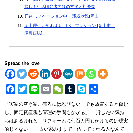
探し！生活困窮者向けの支援と相談先
戸建 リノベーション中！ 現況状況[岡山]
岡山理科大学 程よい １K・マンション [岡山市・
津島西坂]
Spread the love
F
T
Li
E
W
T
S
共
a
wi
n
m
e
u
ky
有
「実家の空き家、売るには忍びない。でも放置すると傷む
c
tt
e
ail
C
m
p
し、固定資産税も管理の手間もかかる」 「貸したい気持
e
er
h
bl
e
ちはあるけれど、リフォームに何百万円もかけるのは現実
b
at
r
的じゃない」 「古い家のままで、借りてくれる人なんて