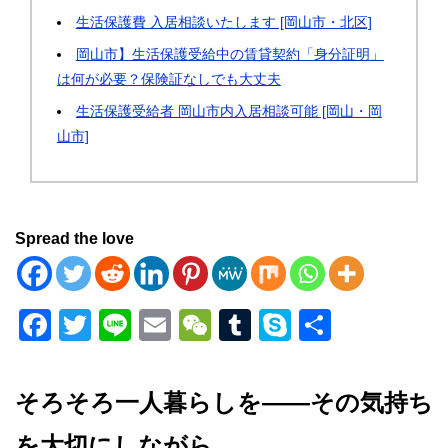
生活保護費 入居相談いたします [岡山市・北区]
岡山市】生活保護受給中の賃貸契約「身分証明」
は何が必要？保険証なしでも大丈夫
生活保護受給者 岡山市内入居相談可能 [岡山・岡
山市]
Spread the love
F
T
Li
E
W
T
S
共
a
wi
n
m
e
u
ky
有
c
tt
e
ail
C
m
p
そろそろ一人暮らしを——その気持ち
e
er
h
bl
e
を大切にしながら