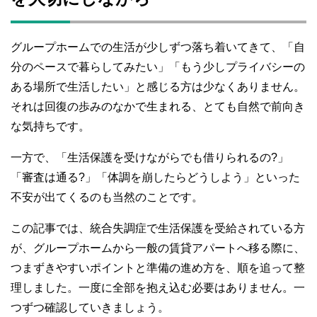
b
at
r
o
o
グループホームでの生活が少しずつ落ち着いてきて、「自
k
分のペースで暮らしてみたい」「もう少しプライバシーの
ある場所で生活したい」と感じる方は少なくありません。
それは回復の歩みのなかで生まれる、とても自然で前向き
な気持ちです。
一方で、「生活保護を受けながらでも借りられるの?」
「審査は通る?」「体調を崩したらどうしよう」といった
不安が出てくるのも当然のことです。
この記事では、統合失調症で生活保護を受給されている方
が、グループホームから一般の賃貸アパートへ移る際に、
つまずきやすいポイントと準備の進め方を、順を追って整
理しました。一度に全部を抱え込む必要はありません。一
つずつ確認していきましょう。