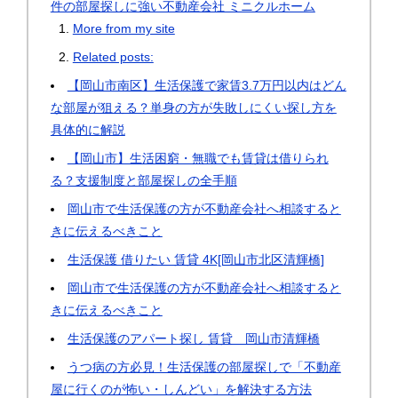
件の部屋探しに強い不動産会社 ミニクルホーム
More from my site
Related posts:
【岡山市南区】生活保護で家賃3.7万円以内はどん
な部屋が狙える？単身の方が失敗しにくい探し方を
具体的に解説
【岡山市】生活困窮・無職でも賃貸は借りられ
る？支援制度と部屋探しの全手順
岡山市で生活保護の方が不動産会社へ相談すると
きに伝えるべきこと
生活保護 借りたい 賃貸 4K[岡山市北区清輝橋]
岡山市で生活保護の方が不動産会社へ相談すると
きに伝えるべきこと
生活保護のアパート探し 賃貸 岡山市清輝橋
うつ病の方必見！生活保護の部屋探しで「不動産
屋に行くのが怖い・しんどい」を解決する方法