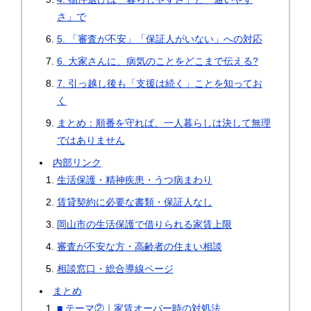
さ」で
5. 「審査が不安」「保証人がいない」への対応
6. 大家さんに、病気のことをどこまで伝える?
7. 引っ越し後も「支援は続く」ことを知ってお
く
まとめ：順番を守れば、一人暮らしは決して無理
ではありません
内部リンク
生活保護・精神疾患・うつ病まわり
賃貸契約に必要な書類・保証人なし
岡山市の生活保護で借りられる家賃上限
審査が不安な方・高齢者の住まい相談
相談窓口・総合導線ページ
まとめ
■ テーマ②｜家賃オーバー時の対処法