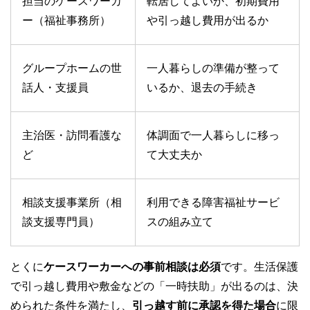
担当のケースワーカ
転居してよいか、初期費用
ー（福祉事務所）
や引っ越し費用が出るか
グループホームの世
一人暮らしの準備が整って
話人・支援員
いるか、退去の手続き
主治医・訪問看護な
体調面で一人暮らしに移っ
ど
て大丈夫か
相談支援事業所（相
利用できる障害福祉サービ
談支援専門員）
スの組み立て
とくに
ケースワーカーへの事前相談は必須
です。生活保護
で引っ越し費用や敷金などの「一時扶助」が出るのは、決
められた条件を満たし、
引っ越す前に承認を得た場合
に限