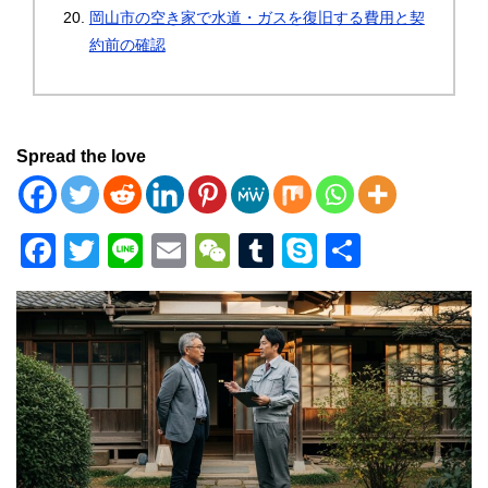
岡山市の空き家で水道・ガスを復旧する費用と契
約前の確認
Spread the love
F
T
Li
E
W
T
S
共
a
wi
n
m
e
u
ky
有
c
tt
e
ail
C
m
p
e
er
h
bl
e
b
at
r
o
o