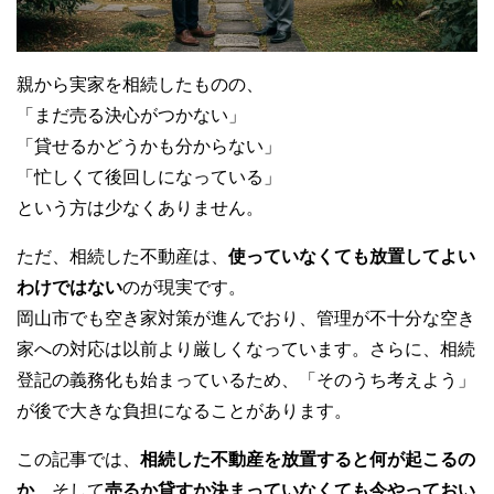
k
親から実家を相続したものの、
「まだ売る決心がつかない」
「貸せるかどうかも分からない」
「忙しくて後回しになっている」
という方は少なくありません。
ただ、相続した不動産は、
使っていなくても放置してよい
わけではない
のが現実です。
岡山市でも空き家対策が進んでおり、管理が不十分な空き
家への対応は以前より厳しくなっています。さらに、相続
登記の義務化も始まっているため、「そのうち考えよう」
が後で大きな負担になることがあります。
この記事では、
相続した不動産を放置すると何が起こるの
か
、そして
売るか貸すか決まっていなくても今やっておい