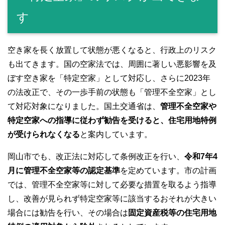
す
空き家を長く放置して状態が悪くなると、行政上のリスク
も出てきます。国の空家法では、周囲に著しい悪影響を及
ぼす空き家を「特定空家」として対応し、さらに2023年
の法改正で、その一歩手前の状態も「管理不全空家」とし
て対応対象になりました。国土交通省は、
管理不全空家や
特定空家への指導に従わず勧告を受けると、住宅用地特例
が受けられなくなる
と案内しています。
岡山市でも、改正法に対応して条例改正を行い、
令和7年4
月に管理不全空家等の認定基準
を定めています。市の計画
では、管理不全空家等に対して必要な措置を取るよう指導
し、改善が見られず特定空家等に該当するおそれが大きい
場合には勧告を行い、その場合は
固定資産税等の住宅用地