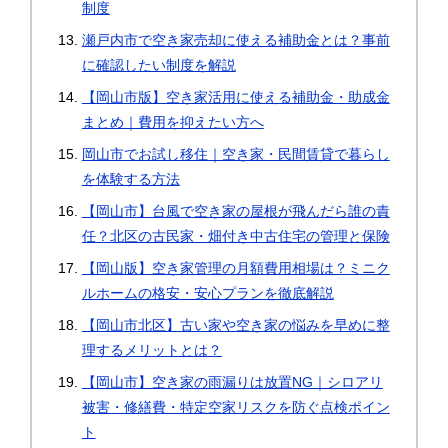
制度
瀬戸内市で空き家売却に使える補助金とは？事前
に確認したい制度を解説
【岡山市版】空き家活用に使える補助金・助成金
まとめ｜費用を抑えたい方へ
岡山市でお試し移住｜空き家・民間賃貸で暮らし
を体験する方法
【岡山市】台風で空き家の屋根が飛んだら誰の責
任？北区の古民家・畑付き中古住宅の管理と保険
【岡山版】空き家管理の月額費用相場は？ミニク
ルホームの格安・安心プランを徹底解説
【岡山市北区】古い家や空き家の悩みを早めに整
理するメリットとは？
【岡山市】空き家の雨漏りは放置NG｜シロアリ
被害・修繕費・特定空家リスクを防ぐ点検ポイン
ト