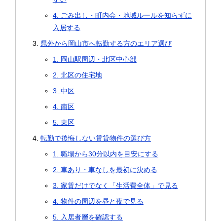
4. ごみ出し・町内会・地域ルールを知らずに
入居する
県外から岡山市へ転勤する方のエリア選び
1. 岡山駅周辺・北区中心部
2. 北区の住宅地
3. 中区
4. 南区
5. 東区
転勤で後悔しない賃貸物件の選び方
1. 職場から30分以内を目安にする
2. 車あり・車なしを最初に決める
3. 家賃だけでなく「生活費全体」で見る
4. 物件の周辺を昼と夜で見る
5. 入居者層を確認する