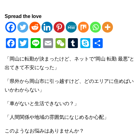
Spread the love
F
T
Li
E
W
T
S
共
a
wi
n
m
e
u
ky
有
「岡山に転勤が決まったけど、ネットで“岡山 転勤 最悪”と
c
tt
e
ail
C
m
p
出てきて不安になった」
e
er
h
bl
e
b
at
r
「県外から岡山市に引っ越すけど、どのエリアに住めばい
いかわからない」
o
o
「車がないと生活できないの？」
k
「人間関係や地域の雰囲気になじめるか心配」
このようなお悩みはありませんか？