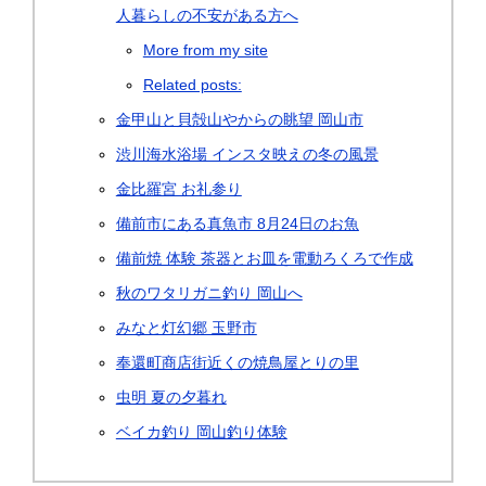
人暮らしの不安がある方へ
More from my site
Related posts:
金甲山と貝殻山やからの眺望 岡山市
渋川海水浴場 インスタ映えの冬の風景
金比羅宮 お礼参り
備前市にある真魚市 8月24日のお魚
備前焼 体験 茶器とお皿を電動ろくろで作成
秋のワタリガニ釣り 岡山へ
みなと灯幻郷 玉野市
奉還町商店街近くの焼鳥屋とりの里
虫明 夏の夕暮れ
ベイカ釣り 岡山釣り体験