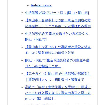
Related posts:
生活保護 相談 アパート探し [岡山・岡山市]
【岡山市・倉敷市】うつ病・統合失調症の方
の部屋探し｜ミニクルホームが選ばれる理由
生活保護受給者 部屋を借りたい方相談ＯＫ
[岡山・岡山市]
【岡山市】身寄りなしの高齢者が賃貸を借り
るには？緊急連絡先の確保と対策
[岡山・岡山市]生活保護受給者のお部屋を借
りたいをご相談します。
【完全ガイド】岡山市で生活保護の部屋探し
｜連帯保証人なし・初期費用・審査まで
高齢で「年金＋生活保護」を受給中…賃貸ア
パートには入居できる？審査の真実と探し方
のコツ【岡山市版】