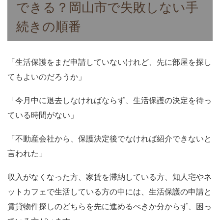
e
er
h
bl
e
できる？岡山市で失敗しない手
b
at
r
続きの順番
o
o
k
「生活保護をまだ申請していないけれど、先に部屋を探し
てもよいのだろうか」
「今月中に退去しなければならず、生活保護の決定を待っ
ている時間がない」
「不動産会社から、保護決定後でなければ紹介できないと
言われた」
収入がなくなった方、家賃を滞納している方、知人宅やネ
ットカフェで生活している方の中には、生活保護の申請と
賃貸物件探しのどちらを先に進めるべきか分からず、困っ