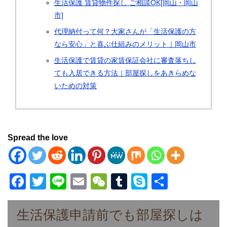
生活保護 賃貸物件探し ご相談OK[岡山・岡山
市]
代理納付って何？大家さんが「生活保護の方
なら安心」と喜ぶ仕組みのメリット｜岡山市
生活保護で賃貸の家賃保証会社に審査落ちし
ても入居できる方法｜部屋探しをあきらめな
いための対策
Spread the love
F
T
Li
E
W
T
S
共
a
wi
n
m
e
u
ky
有
c
tt
e
ail
C
m
p
生活保護申請前でも部屋探しは