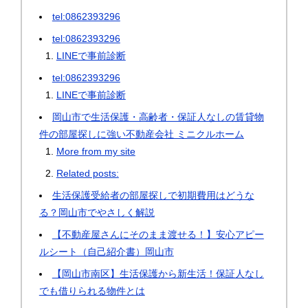
tel:0862393296
tel:0862393296
LINEで事前診断
tel:0862393296
LINEで事前診断
岡山市で生活保護・高齢者・保証人なしの賃貸物
件の部屋探しに強い不動産会社 ミニクルホーム
More from my site
Related posts:
生活保護受給者の部屋探しで初期費用はどうな
る？岡山市でやさしく解説
【不動産屋さんにそのまま渡せる！】安心アピー
ルシート（自己紹介書）岡山市
【岡山市南区】生活保護から新生活！保証人なし
でも借りられる物件とは