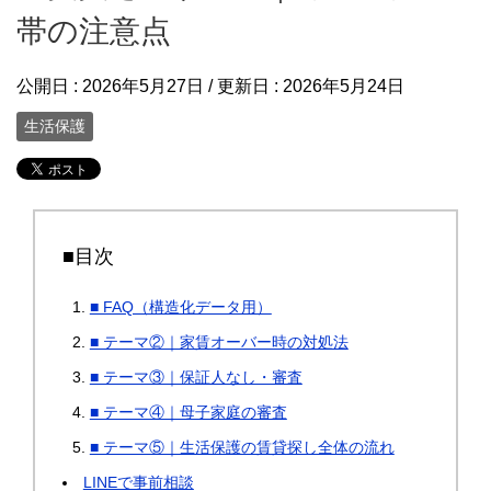
帯の注意点
公開日 :
2026年5月27日
/ 更新日 :
2026年5月24日
生活保護
■目次
■ FAQ（構造化データ用）
■ テーマ②｜家賃オーバー時の対処法
■ テーマ③｜保証人なし・審査
■ テーマ④｜母子家庭の審査
■ テーマ⑤｜生活保護の賃貸探し全体の流れ
LINEで事前相談