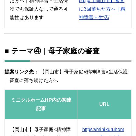
た方へ｜精神障害＋生活保
co.jp/【岡山市】審査
護でも保証人なしで通る可
に3回落ちた方へ｜精
能性はあります
神障害＋生活/
■ テーマ④｜母子家庭の審査
提案リンク先：
【岡山市】母子家庭×精神障害×生活保護
｜審査に落ち続けた方へ
ミニクルホームHP内の関連
URL
記事
【岡山市】母子家庭×精神障
https://minikuruhom