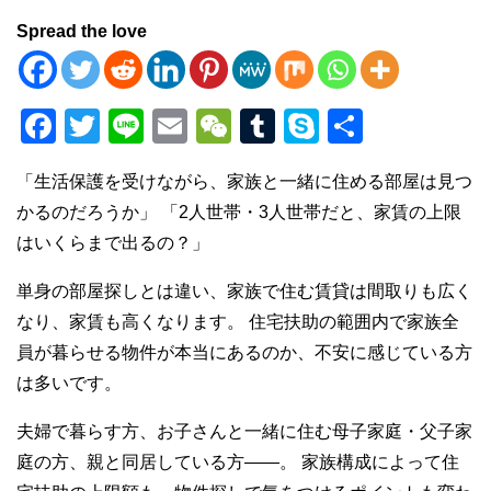
Spread the love
F
T
Li
E
W
T
S
共
a
wi
n
m
e
u
ky
有
「生活保護を受けながら、家族と一緒に住める部屋は見つ
c
tt
e
ail
C
m
p
かるのだろうか」 「2人世帯・3人世帯だと、家賃の上限
e
er
h
bl
e
はいくらまで出るの？」
b
at
r
単身の部屋探しとは違い、家族で住む賃貸は間取りも広く
o
なり、家賃も高くなります。 住宅扶助の範囲内で家族全
o
員が暮らせる物件が本当にあるのか、不安に感じている方
k
は多いです。
夫婦で暮らす方、お子さんと一緒に住む母子家庭・父子家
庭の方、親と同居している方——。 家族構成によって住