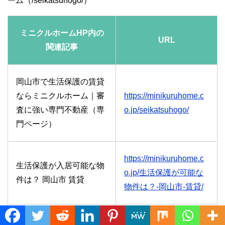
ーム（/seikatsuhogo/）
ミニクルホームHP内の
URL
関連記事
岡山市で生活保護の賃貸
ならミニクルホーム｜審
https://minikuruhome.c
査に強い専門不動産（専
o.jp/seikatsuhogo/
門ページ）
https://minikuruhome.c
生活保護が入居可能な物
o.jp/生活保護が可能な
件は？ 岡山市 賃貸
物件は？-岡山市-賃貸/
Translate »
https://minikuruhome.c