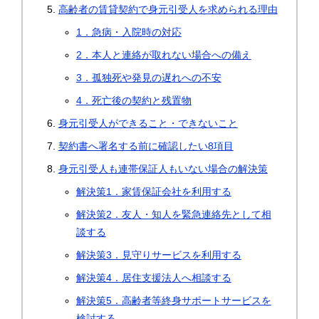
高齢者の賃貸契約で身元引受人を求められる理由
1．急病・入院時の対応
2．本人と連絡が取れない場合への備え
3．孤独死や発見の遅れへの不安
4．死亡後の契約と残置物
身元引受人ができること・できないこと
契約書へ署名する前に確認したい8項目
身元引受人も連帯保証人もいない場合の解決策
解決策1．家賃保証会社を利用する
解決策2．友人・知人を緊急連絡先として相
談する
解決策3．見守りサービスを利用する
解決策4．居住支援法人へ相談する
解決策5．高齢者等終身サポートサービスを
検討する