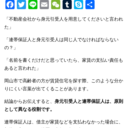
F
T
Li
E
W
T
S
共
a
wi
n
m
e
u
ky
有
「不動産会社から身元引受人を用意してくださいと言われ
c
tt
e
ail
C
m
p
た」
e
er
h
bl
e
b
at
r
「連帯保証人と身元引受人は同じ人でなければならない
の？」
o
o
「名前を書くだけだと思っていたら、家賃の支払い責任も
k
あると言われた」
岡山市で高齢者の方が賃貸住宅を探す際、このような分か
りにくい言葉が出てくることがあります。
結論からお伝えすると、
身元引受人と連帯保証人は、原則
として異なる役割です。
連帯保証人は、借主が家賃などを支払わなかった場合に、