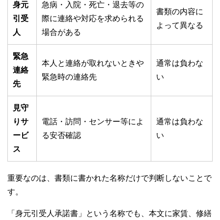
身元
急病・入院・死亡・退去等の
書類の内容に
引受
際に連絡や対応を求められる
よって異なる
人
場合がある
緊急
本人と連絡が取れないときや
通常は負わな
連絡
緊急時の連絡先
い
先
見守
りサ
電話・訪問・センサー等によ
通常は負わな
ービ
る安否確認
い
ス
重要なのは、書類に書かれた名称だけで判断しないことで
す。
「身元引受人承諾書」という名称でも、本文に家賃、修繕