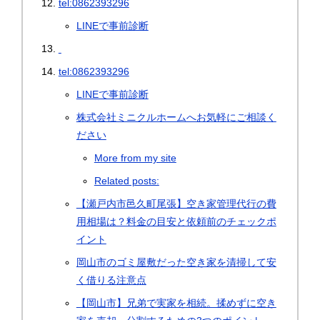
tel:0862393296
LINEで事前診断
tel:0862393296
LINEで事前診断
株式会社ミニクルホームへお気軽にご相談く
ださい
More from my site
Related posts:
【瀬戸内市邑久町尾張】空き家管理代行の費
用相場は？料金の目安と依頼前のチェックポ
イント
岡山市のゴミ屋敷だった空き家を清掃して安
く借りる注意点
【岡山市】兄弟で実家を相続。揉めずに空き