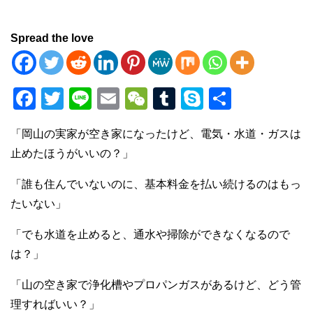
Spread the love
F
T
Li
E
W
T
S
共
a
wi
n
m
e
u
ky
有
「岡山の実家が空き家になったけど、電気・水道・ガスは
c
tt
e
ail
C
m
p
止めたほうがいいの？」
e
er
h
bl
e
b
at
r
「誰も住んでいないのに、基本料金を払い続けるのはもっ
たいない」
o
o
「でも水道を止めると、通水や掃除ができなくなるので
k
は？」
「山の空き家で浄化槽やプロパンガスがあるけど、どう管
理すればいい？」