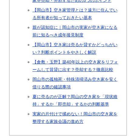
家を売却・分割するための3つのポイント
【岡山市】空き家管理とは？遠方に住んでい
る所有者が知っておきたい基本
親が認知症に｜岡山市の実家が空き家になる
前に知るべき成年後見制度
【岡山市】空き家は売るか貸すかどっちがい
い？判断ポイントをやさしく解説
【倉敷・玉野】築40年以上の空き家をリフォ
ームして賃貸に出す？売却する？徹底比較
岡山市の孤独死・特殊清掃済み空き家を安く
借りる際の確認事項
夏に売るのが正解？岡山の空き家を「現状維
持」するか「即売却」するかの判断基準
実家の片付けで揉めない！岡山市の空き家を
整理する家族会議の進め方