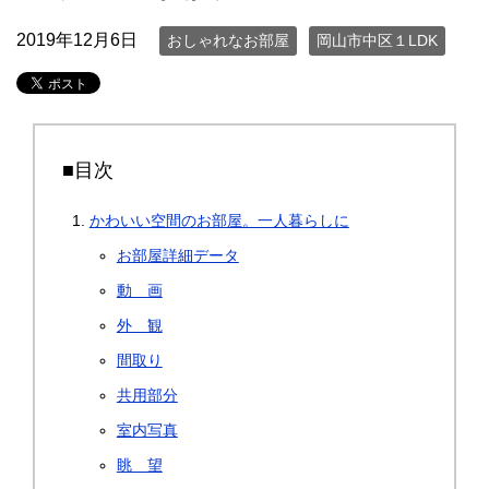
2019年12月6日
おしゃれなお部屋
岡山市中区１LDK
■目次
かわいい空間のお部屋。一人暮らしに
お部屋詳細データ
動 画
外 観
間取り
共用部分
室内写真
眺 望