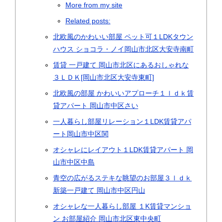
More from my site
Related posts:
北欧風のかわいい部屋 ペット可１LDKタウン
ハウス ショコラ・ノイ岡山市北区大安寺南町
賃貸 一戸建て 岡山市北区にあるおしゃれな
３ＬＤＫ[岡山市北区大安寺東町]
北欧風の部屋 かわいいアプローチ１ｌｄｋ賃
貸アパート 岡山市中区さい
一人暮らし部屋リレーション１LDK賃貸アパ
ート岡山市中区関
オシャレにレイアウト１LDK賃貸アパート 岡
山市中区中島
青空の広がるステキな眺望のお部屋３ｌｄｋ
新築一戸建て 岡山市中区円山
オシャレな一人暮らし部屋 １K賃貸マンショ
ン お部屋紹介 岡山市北区東中央町