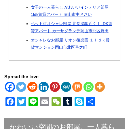
女子の一人暮らし かわいいインテリア部屋
1ldk賃貸アパート 岡山市中区さい
ペット可オシャレ部屋 北長瀬駅近く１LDK賃
貸アパート カーサグランデ岡山市北区野田
オシャレなお部屋 リオン後楽園 １ｌｄｋ賃
貸マンション岡山市北区弓之町
Spread the love
F
T
Li
E
W
T
S
共
a
wi
n
m
e
u
ky
有
c
tt
e
ail
C
m
p
かわいい空間のお部屋。一人暮ら