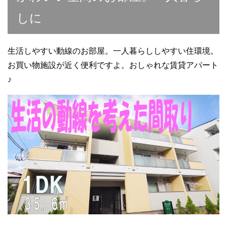
e
er
h
bl
e
b
at
r
しに
o
o
生活しやすい動線のお部屋。一人暮らししやすい住環境。
k
お買い物施設が近く便利ですよ。おしゃれな賃貸アパート
♪