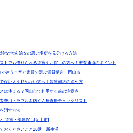
危険な地域 治安の悪い場所を見分ける方法
ストでも借りられる賃貸をお探しの方へ！審査通過のポイント
何が違う？音と家賃で選ぶ賃貸構造｜岡山市
で保証人を頼めない方へ｜賃貸契約の進め方
スは使える？岡山市で利用する前の注意点
去費用トラブルを防ぐ入居直後チェックリスト
を消す方法
 賃貸・部屋探し[岡山市]
ておくと良いこと10選 新生活