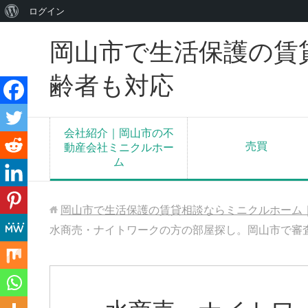
WordPress
ログイン
に
岡山市で生活保護の賃
つ
い
齢者も対応
て
会社紹介｜岡山市の不
売買
動産会社ミニクルホー
ム
岡山市で生活保護の賃貸相談ならミニクルホーム
水商売・ナイトワークの方の部屋探し。岡山市で審