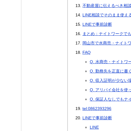
不動産屋に伝えるべき相
LINE相談でそのまま使え
LINEで事前診断
まとめ：ナイトワークで
岡山市で水商売・ナイト
FAQ
Q. 水商売・ナイト
Q. 勤務先を正直に
Q. 収入証明が少な
Q. アリバイ会社を
Q. 保証人なしでも
tel:0862393296
LINEで事前診断
LINE