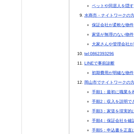
ペットや同居人を隠す
水商売・ナイトワークの
保証会社が柔軟な物件
家賃が無理のない物件
大家さんや管理会社が
tel:0862393296
LINEで事前診断
初期費用が明確な物件
岡山市でナイトワークの
手順1：最初に職業を
手順2：収入を説明で
手順3：家賃を現実的
手順4：保証会社を確
手順5：申込書を正直