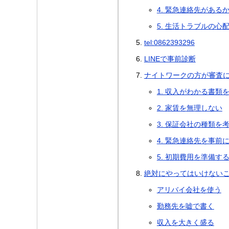
4. 緊急連絡先がある
5. 生活トラブルの心
tel:0862393296
LINEで事前診断
ナイトワークの方が審査
1. 収入がわかる書類
2. 家賃を無理しない
3. 保証会社の種類を
4. 緊急連絡先を事前
5. 初期費用を準備す
絶対にやってはいけない
アリバイ会社を使う
勤務先を嘘で書く
収入を大きく盛る