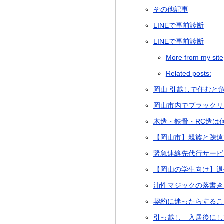
その他記事
LINEで事前診断
LINEで事前診断
More from my site
Related posts:
岡山 引越しで住むと
岡山市内でブラックリ
木造・鉄骨・RC造は
【岡山市】親族と疎遠
緊急連絡先代行サービ
【岡山の学生向け】退
油性マジックの落書き
契約に迷ったらすること
引っ越し 入居後にし