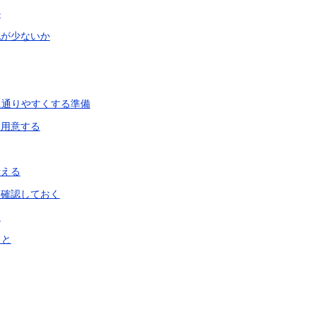
か
配が少ないか
に通りやすくする準備
を用意する
考える
に確認しておく
る
こと