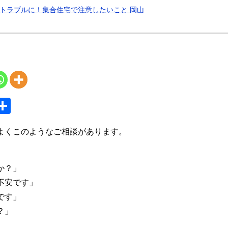
トラブルに！集合住宅で注意したいこと 岡山
S
共
y
有
よくこのようなご相談があります。
か？」
不安です」
です」
？」