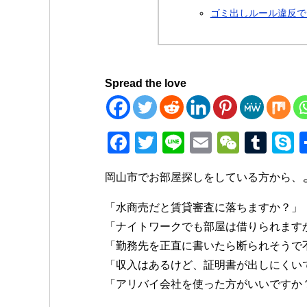
ゴミ出しルール違反で
Spread the love
F
T
Li
E
W
T
a
wi
n
m
e
u
k
岡山市でお部屋探しをしている方から、
c
tt
e
ail
C
m
p
e
er
h
bl
e
「水商売だと賃貸審査に落ちますか？」
b
at
r
「ナイトワークでも部屋は借りられます
「勤務先を正直に書いたら断られそうで
o
「収入はあるけど、証明書が出しにくい
o
「アリバイ会社を使った方がいいですか
k