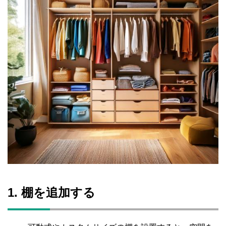
o
o
k
1. 棚を追加する