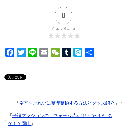
ト者の再起と部屋探し
ける静かな賃貸の探し方
0
Article Rating
F
T
Li
E
W
T
S
共
a
wi
n
m
e
u
ky
有
c
tt
e
ail
C
m
p
e
er
h
bl
e
b
at
r
o
「
浴室をきれいに整理整頓する方法とグッズ紹介
」
o
k
「
分譲マンションのリフォーム時期はいつがいいの
か！？岡山
」