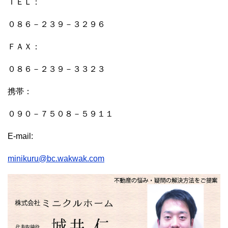
ＴＥＬ：
０８６－２３９－３２９６
ＦＡＸ：
０８６－２３９－３３２３
携帯：
０９０－７５０８－５９１１
E-mail:
minikuru@bc.wakwak.com