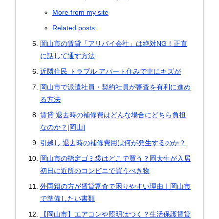
More from my site
Related posts:
岡山市の賃貸「アリバイ会社」は絶対NG！正直
に話して通す方法
近隣住民 トラブル アパート住みで車にキズが
岡山市で派遣社員・契約社員が審査を有利に進め
る方法
賃貸 退去時の補修費はどんな場合にどちら負担
なのか？[岡山]
引越し 退去時の補修費用は何が発生するのか？
岡山市の指定ゴミ袋はどこで買う？岡大生が入居
初日に近所のコンビニで買うべき物
外国籍の方が賃貸審査で困りやすい理由｜岡山市
で準備したい書類
【岡山市】エアコンや照明はつく？生活保護賃貸