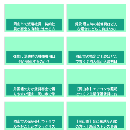
て通す方法
岡山市で派遣社員・契約社
賃貸 退去時の補修費はどん
員が審査を有利に進める方
な場合にどちら負担なの
法
か？[岡山]
引越し 退去時の補修費用は
岡山市の指定ゴミ袋はどこ
何が発生するのか？
で買う？岡大生が入居初日
に近所のコンビニで買うべ
き物
外国籍の方が賃貸審査で困
【岡山市】エアコンや照明
りやすい理由｜岡山市で準
はつく？生活保護賃貸にお
備したい書類
ける「設備」と「残置物」
の注意点
岡山市の保証会社でトラブ
【岡山市】音に敏感なASD
ルを起こしたブラックリス
の方へ｜騒音ストレスを避