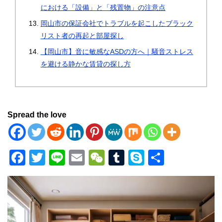
における「設備」と「残置物」の注意点
岡山市の保証会社でトラブルを起こしたブラック
リスト者の再起と部屋探し
【岡山市】音に敏感なASDの方へ｜騒音ストレス
を避ける静かな賃貸の探し方
Spread the love
F
T
Li
E
W
T
S
共
a
wi
n
m
e
u
ky
有
c
tt
e
ail
C
m
p
e
er
h
bl
e
b
at
r