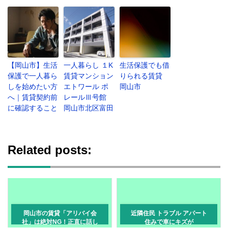
【岡山市】生活
一人暮らし １K
生活保護でも借
保護で一人暮ら
賃貸マンション
りられる賃貸
しを始めたい方
エトワール ポ
岡山市
へ｜賃貸契約前
レールⅢ号館
に確認すること
岡山市北区富田
Related posts:
岡山市の賃貸「アリバイ会
近隣住民 トラブル アパート
社」は絶対NG！正直に話し
住みで車にキズが