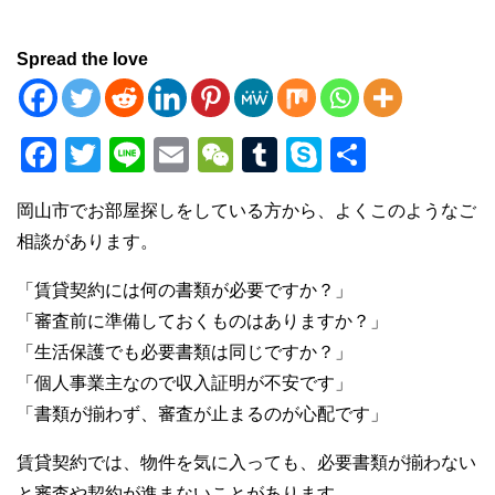
Spread the love
F
T
Li
E
W
T
S
共
a
wi
n
m
e
u
ky
有
岡山市でお部屋探しをしている方から、よくこのようなご
c
tt
e
ail
C
m
p
相談があります。
e
er
h
bl
e
b
at
r
「賃貸契約には何の書類が必要ですか？」
「審査前に準備しておくものはありますか？」
o
「生活保護でも必要書類は同じですか？」
o
「個人事業主なので収入証明が不安です」
k
「書類が揃わず、審査が止まるのが心配です」
賃貸契約では、物件を気に入っても、必要書類が揃わない
と審査や契約が進まないことがあります。