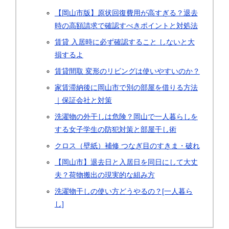
【岡山市版】原状回復費用が高すぎる？退去
時の高額請求で確認すべきポイントと対処法
賃貸 入居時に必ず確認すること しないと大
損するよ
賃貸間取 変形のリビングは使いやすいのか？
家賃滞納後に岡山市で別の部屋を借りる方法
｜保証会社と対策
洗濯物の外干しは危険？岡山で一人暮らしを
する女子学生の防犯対策と部屋干し術
クロス（壁紙）補修 つなぎ目のすきま・破れ
【岡山市】退去日と入居日を同日にして大丈
夫？荷物搬出の現実的な組み方
洗濯物干しの使い方どうやるの？[一人暮ら
し]