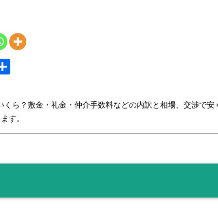
S
共
y
有
いくら？敷金・礼金・仲介手数料などの内訳と相場、交渉で安
します。