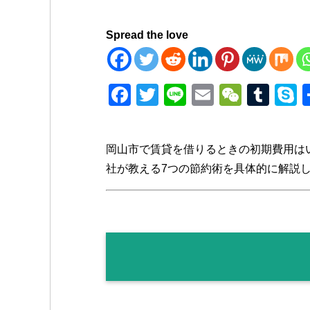
Spread the love
F
T
Li
E
W
T
a
wi
n
m
e
u
k
c
tt
e
ail
C
m
p
岡山市で賃貸を借りるときの初期費用は
e
er
h
bl
e
社が教える7つの節約術を具体的に解説
b
at
r
o
o
k