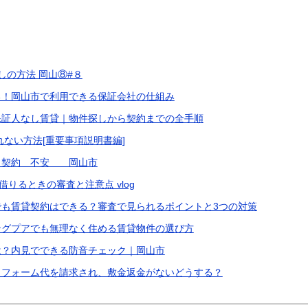
しの方法 岡山⑧#８
る！岡山市で利用できる保証会社の仕組み
保証人なし賃貸｜物件探しから契約までの全手順
れない方法[重要事項説明書編]
 契約 不安 岡山市
借りるときの審査と注意点 vlog
も賃貸契約はできる？審査で見られるポイントと3つの対策
ングプアでも無理なく住める賃貸物件の選び方
は？内見でできる防音チェック｜岡山市
リフォーム代を請求され、敷金返金がないどうする？