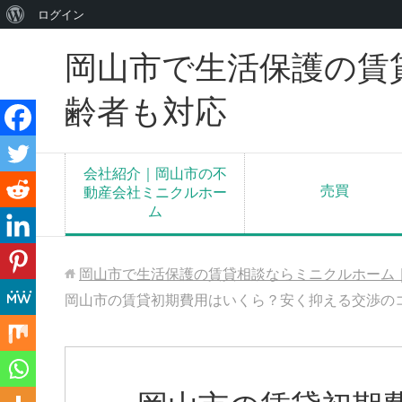
WordPress
ログイン
に
岡山市で生活保護の賃
つ
い
齢者も対応
て
会社紹介｜岡山市の不
売買
動産会社ミニクルホー
ム
岡山市で生活保護の賃貸相談ならミニクルホーム
岡山市の賃貸初期費用はいくら？安く抑える交渉の