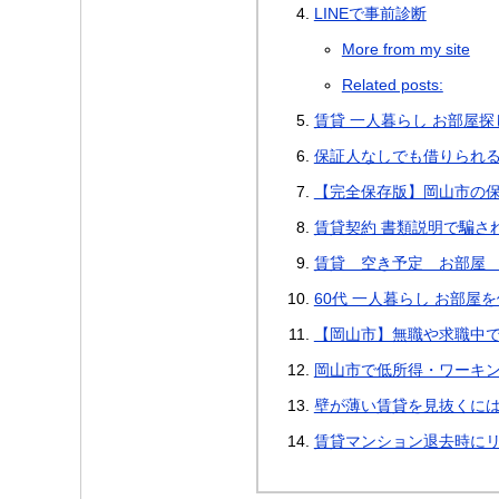
LINEで事前診断
More from my site
Related posts:
賃貸 一人暮らし お部屋探
保証人なしでも借りられ
【完全保存版】岡山市の
賃貸契約 書類説明で騙さ
賃貸 空き予定 お部屋
60代 一人暮らし お部屋を
【岡山市】無職や求職中で
岡山市で低所得・ワーキ
壁が薄い賃貸を見抜くに
賃貸マンション退去時に