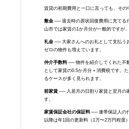
賃貸の初期費用と一口に言っても、その
敷金
── 退去時の原状回復費用に充て
山市では家賃の1か月分が一般的ですが
礼金
── 大家さんへのお礼として支払
ゼロの物件も増えています。
仲介手数料
── 物件を紹介してくれた
として家賃の0.5か月分＋消費税です。
るケースが多く見られます。
前家賃
── 入居月の日割り家賃と翌月
す。
家賃保証会社の保証料
── 連帯保証人
以降は年1回の更新料（1万〜2万円程度