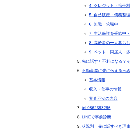
4. クレジット・携帯
5. 自己破産・債務整
6. 無職・求職中
7. 生活保護を受給中
8. 高齢者の一人暮ら
9. ペット・同居人・
先に話すと不利になる？
不動産屋に先に伝えるべ
基本情報
収入・仕事の情報
審査不安の内容
tel:0862393296
LINEで事前診断
状況別｜先に話すべき理