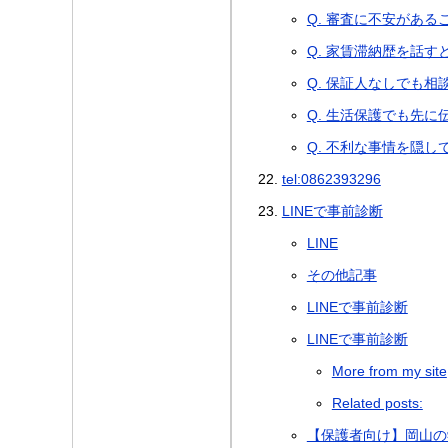
Q. 審査に不安があ
Q. 家賃滞納歴を話
Q. 保証人なしでも相
Q. 生活保護でも先
Q. 不利な事情を隠
tel:0862393296
LINEで事前診断
LINE
その他記事
LINEで事前診断
LINEで事前診断
More from my site
Related posts:
【保護者向け】岡山の