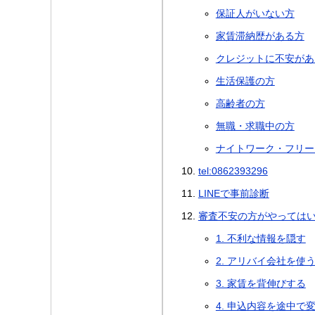
保証人がいない方
家賃滞納歴がある方
クレジットに不安があ
生活保護の方
高齢者の方
無職・求職中の方
ナイトワーク・フリー
tel:0862393296
LINEで事前診断
審査不安の方がやっては
1. 不利な情報を隠す
2. アリバイ会社を使
3. 家賃を背伸びする
4. 申込内容を途中で