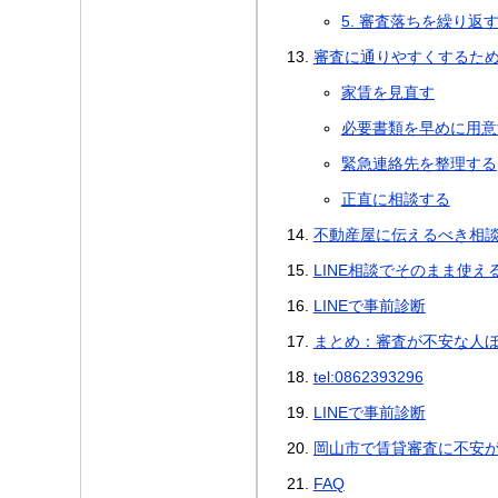
5. 審査落ちを繰り返
審査に通りやすくするた
家賃を見直す
必要書類を早めに用意
緊急連絡先を整理する
正直に相談する
不動産屋に伝えるべき相
LINE相談でそのまま使え
LINEで事前診断
まとめ：審査が不安な人
tel:0862393296
LINEで事前診断
岡山市で賃貸審査に不安
FAQ