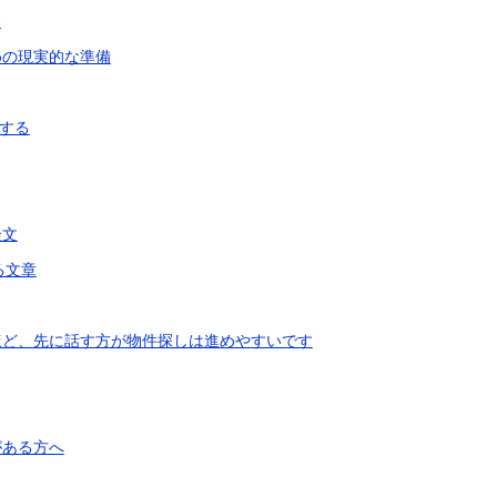
す
めの現実的な準備
する
談文
る文章
ほど、先に話す方が物件探しは進めやすいです
がある方へ