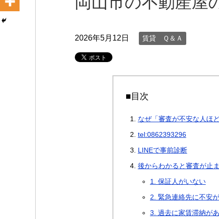
岡山市の不動産屋
2026年5月12日
賃貸 Ｑ＆Ａ
■目次
なぜ「審査が不安な人ほ
tel:0862393296
LINEで事前診断
後からわかると審査が止
1. 保証人がいない
2. 緊急連絡先に不安
3. 過去に家賃滞納が