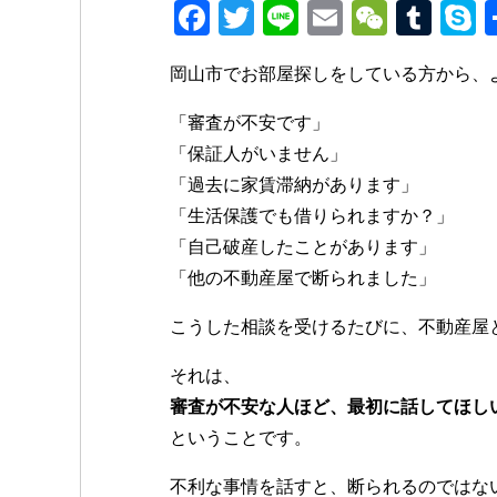
F
T
Li
E
W
T
a
wi
n
m
e
u
k
岡山市でお部屋探しをしている方から、
c
tt
e
ail
C
m
p
e
er
h
bl
e
「審査が不安です」
b
at
r
「保証人がいません」
「過去に家賃滞納があります」
o
「生活保護でも借りられますか？」
o
「自己破産したことがあります」
k
「他の不動産屋で断られました」
こうした相談を受けるたびに、不動産屋
それは、
審査が不安な人ほど、最初に話してほし
ということです。
不利な事情を話すと、断られるのではな