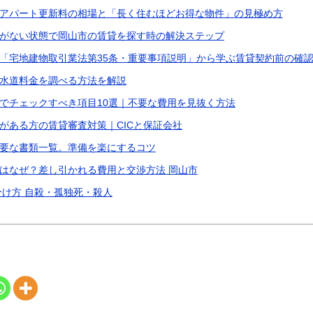
アパート更新料の相場と「長く住むほどお得な物件」の見極め方
がない状態で岡山市の賃貸を探す時の解決ステップ
「宅地建物取引業法第35条・重要事項説明」から学ぶ賃貸契約前の確
水道料金を調べる方法を解説
でチェックすべき項目10選｜不要な費用を見抜く方法
がある方の賃貸審査対策｜CICと保証会社
要な書類一覧。準備を楽にするコツ
はなぜ？差し引かれる費用と交渉方法 岡山市
分け方 自殺・孤独死・殺人