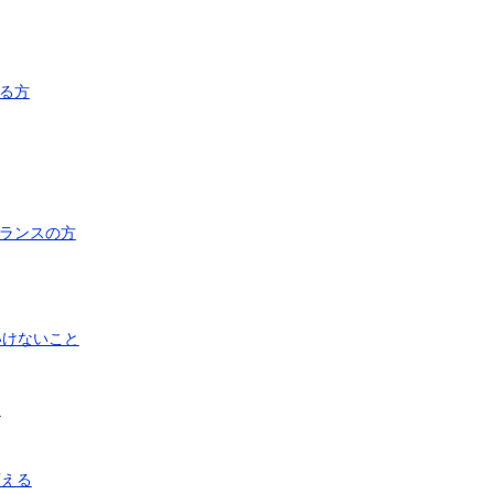
る方
ランスの方
いけないこと
う
変える