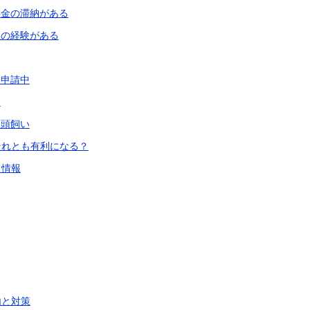
料金の滞納がある
理の経験がある
・申請中
し
多頭飼い
それとも有利になる？
き情報
由と対策