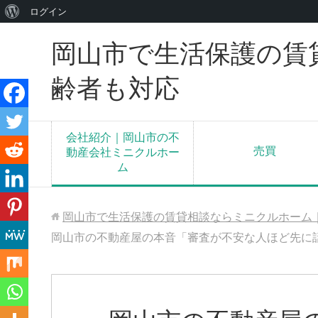
WordPress
ログイン
に
岡山市で生活保護の賃
つ
い
齢者も対応
て
会社紹介｜岡山市の不
売買
動産会社ミニクルホー
ム
岡山市で生活保護の賃貸相談ならミニクルホーム
岡山市の不動産屋の本音「審査が不安な人ほど先に