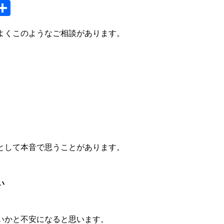
S
共
y
有
よくこのようなご相談があります。
として本音で思うことがあります。
い
いかと不安になると思います。