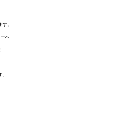
ます。
カーへ
能
す。
動