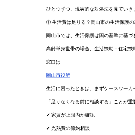
b
at
r
ひとつずつ、現実的な対処法を見ていき
o
① 生活費は足りる？岡山市の生活保護の
o
k
岡山市では、生活保護は国の基準に基づ
高齢単身世帯の場合、生活扶助＋住宅扶
窓口は
岡山市役所
生活に困ったときは、まずケースワーカ
「足りなくなる前に相談する」ことが重
✔ 家賃が上限内か確認
✔ 光熱費の節約相談