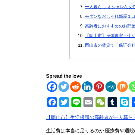
一人暮らし オシャレな女性
モダンなおしゃれ部屋１LD
高齢者におすすめのお部
【岡山市】身体障害＋生
岡山市の賃貸で「保証会
Spread the love
F
T
Li
E
W
T
a
wi
n
m
e
u
k
【岡山市】生活保護の高齢者が一人暮ら
c
tt
e
ail
C
m
p
e
er
h
bl
e
生活費は本当に足りるのか 医療費や通院