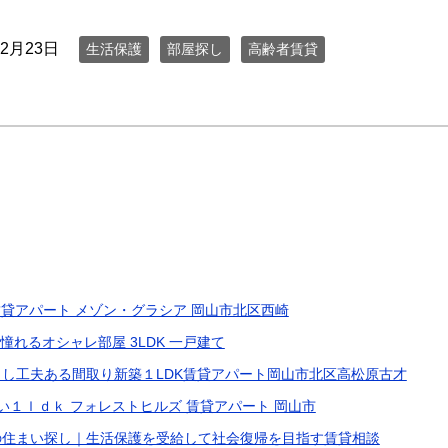
年2月23日
生活保護
部屋探し
高齢者賃貸
賃貸アパート メゾン・グラシア 岡山市北区西崎
憧れるオシャレ部屋 3LDK 一戸建て
し工夫ある間取り新築１LDK賃貸アパート岡山市北区高松原古才
い１ｌｄｋ フォレストヒルズ 賃貸アパート 岡山市
の住まい探し｜生活保護を受給して社会復帰を目指す賃貸相談