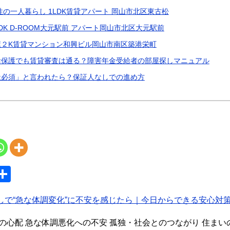
の一人暮らし 1LDK賃貸アパート 岡山市北区東古松
K D-ROOM大元駅前 アパート岡山市北区大元駅前
屋２K賃貸マンション和興ビル岡山市南区築港栄町
活保護でも賃貸審査は通る？障害年金受給者の部屋探しマニュアル
社必須」と言われたら？保証人なしでの進め方
S
共
y
有
しで“急な体調変化”に不安を感じたら｜今日からできる安心対
の心配 急な体調悪化への不安 孤独・社会とのつながり 住まい