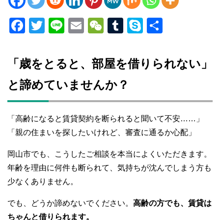
F
T
Li
E
W
T
S
共
a
wi
n
m
e
u
ky
有
c
tt
e
ail
C
m
p
「歳をとると、部屋を借りられない」
e
er
h
bl
e
と諦めていませんか？
b
at
r
o
o
「高齢になると賃貸契約を断られると聞いて不安……」
k
「親の住まいを探したいけれど、審査に通るか心配」
岡山市でも、こうしたご相談を本当によくいただきます。
年齢を理由に何件も断られて、気持ちが沈んでしまう方も
少なくありません。
でも、どうか諦めないでください。
高齢の方でも、賃貸は
ちゃんと借りられます。