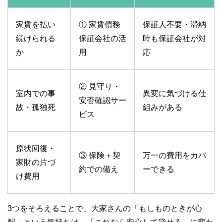
家賃を払い
① 家賃債務
保証人不要・滞納
続けられる
保証会社の活
時も保証会社が対
か
用
応
② 見守り・
室内での事
異変に気づける仕
安否確認サー
故・孤独死
組みがある
ビス
原状回復・
③ 保険＋契
万一の費用をカバ
家財の片づ
約での備え
ーできる
け費用
3つをそろえることで、大家さんの「もしものときが心