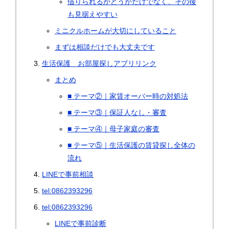
借りられるかどうかだけでなく、その後
も見据えやすい
ミニクルホームが大切にしていること
まずは相談だけでも大丈夫です
生活保護 お部屋探しアプリリンク
まとめ
■ テーマ②｜家賃オーバー時の対処法
■ テーマ③｜保証人なし・審査
■ テーマ④｜母子家庭の審査
■ テーマ⑤｜生活保護の賃貸探し全体の
流れ
LINEで事前相談
tel:0862393296
tel:0862393296
LINEで事前診断