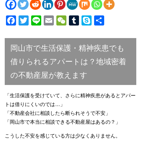
F
T
Li
E
W
T
S
共
a
wi
n
m
e
u
ky
有
c
tt
e
ail
C
m
p
岡山市で生活保護・精神疾患でも
e
er
h
bl
e
b
at
r
借りられるアパートは？地域密着
o
の不動産屋が教えます
o
k
「生活保護を受けていて、さらに精神疾患があるとアパー
トは借りにくいのでは…」
「不動産会社に相談したら断られそうで不安」
「岡山市で本当に相談できる不動産屋はあるの？」
こうした不安を感じている方は少なくありません。