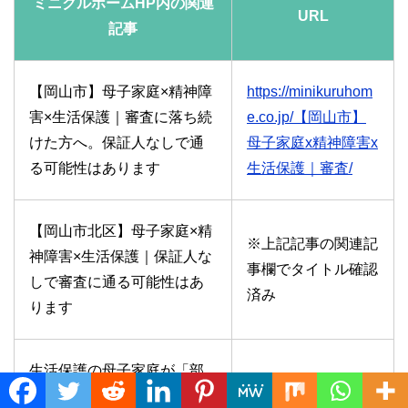
ミニクルホームHP内の関連
URL
記事
【岡山市】母子家庭×精神障
https://minikuruhom
害×生活保護｜審査に落ち続
e.co.jp/【岡山市】
けた方へ。保証人なしで通
母子家庭x精神障害x
る可能性はあります
生活保護｜審査/
【岡山市北区】母子家庭×精
※上記記事の関連記
神障害×生活保護｜保証人な
事欄でタイトル確認
しで審査に通る可能性はあ
済み
ります
生活保護の母子家庭が「部
※関連記事欄でタイ
屋探しの審査」で本当に困
Translate »