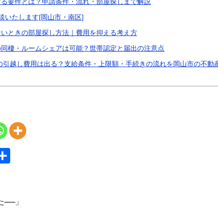
ける要件とは？申請条件・流れ・部屋探しまで解説
談いたします[岡山市・南区]
ないときの部屋探し方法｜費用を抑える考え方
の同棲・ルームシェアは可能？世帯認定と届出の注意点
護の引越し費用は出る？支給条件・上限額・手続きの流れを岡山市の不動
S
共
y
有
た──」