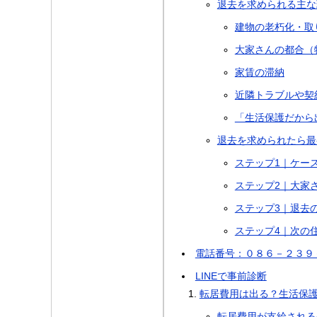
退去を求められる主な
建物の老朽化・取
大家さんの都合（
家賃の滞納
近隣トラブルや契
「生活保護だから
退去を求められたら最
ステップ1｜ケー
ステップ2｜大家
ステップ3｜退去
ステップ4｜次の
電話番号：０８６－２３９
LINEで事前診断
転居費用は出る？生活保
転居費用が支給される