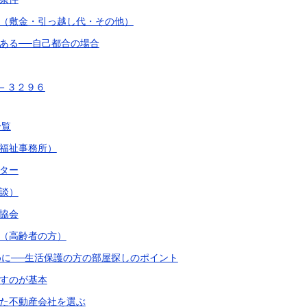
（敷金・引っ越し代・その他）
ある──自己都合の場合
－３２９６
一覧
福祉事務所）
ター
談）
協会
（高齢者の方）
に──生活保護の方の部屋探しのポイント
すのが基本
た不動産会社を選ぶ