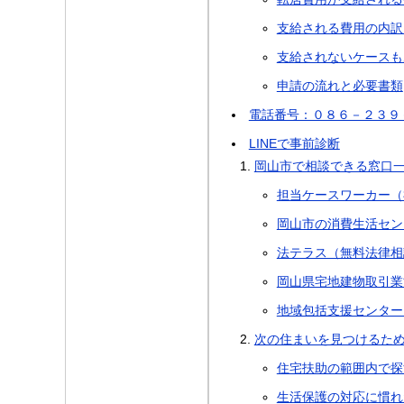
支給される費用の内訳
支給されないケースも
申請の流れと必要書類
電話番号：０８６－２３９
LINEで事前診断
岡山市で相談できる窓口
担当ケースワーカー（
岡山市の消費生活セン
法テラス（無料法律相
岡山県宅地建物取引業
地域包括支援センター
次の住まいを見つけるため
住宅扶助の範囲内で探
生活保護の対応に慣れ