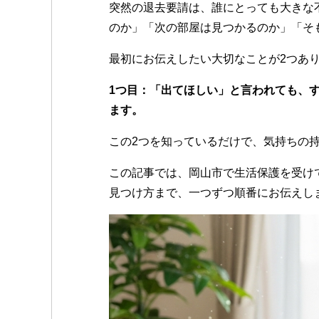
b
at
r
突然の退去要請は、誰にとっても大きな
o
のか」「次の部屋は見つかるのか」「そ
o
最初にお伝えしたい大切なことが2つあ
k
1つ目：「出てほしい」と言われても、
ます。
この2つを知っているだけで、気持ちの
この記事では、岡山市で生活保護を受け
見つけ方まで、一つずつ順番にお伝えし