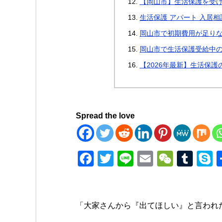
【岡山市】生活保護を受
生活保護 アパート 入居相
岡山市で初期費用が足り
岡山市で生活保護受給中
【2026年最新】生活保
Spread the love
F
T
Li
E
W
T
a
wi
n
m
e
u
k
c
tt
e
ail
C
m
p
e
er
h
bl
e
「大家さんから『出てほしい』と言われ