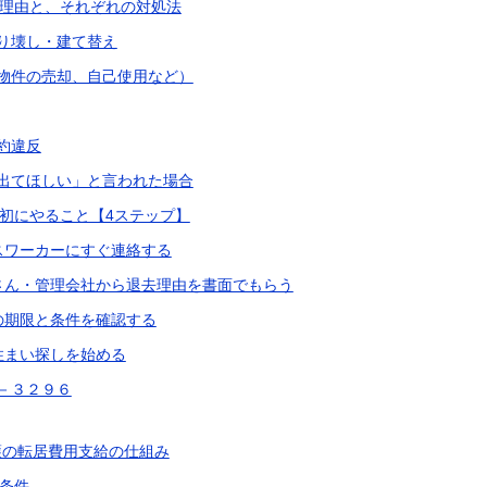
理由と、それぞれの対処法
り壊し・建て替え
物件の売却、自己使用など）
約違反
出てほしい」と言われた場合
初にやること【4ステップ】
スワーカーにすぐ連絡する
さん・管理会社から退去理由を書面でもらう
の期限と条件を確認する
住まい探しを始める
－３２９６
護の転居費用支給の仕組み
条件