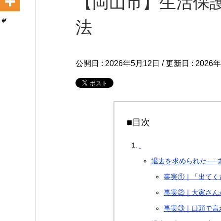
【岡山市】生活保
法
公開日 :
2026年5月12日
/ 更新日 :
2026
■目次
退去を求められた──
事実①｜「出てく
事実②｜大家さん
事実③｜口頭で言