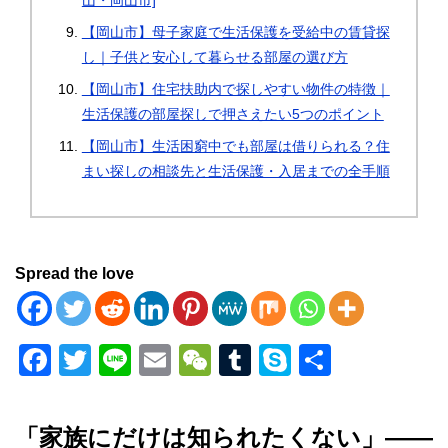
山・岡山市]
【岡山市】母子家庭で生活保護を受給中の賃貸探
し｜子供と安心して暮らせる部屋の選び方
【岡山市】住宅扶助内で探しやすい物件の特徴｜
生活保護の部屋探しで押さえたい5つのポイント
【岡山市】生活困窮中でも部屋は借りられる？住
まい探しの相談先と生活保護・入居までの全手順
Spread the love
F
T
Li
E
W
T
S
共
a
wi
n
m
e
u
ky
有
c
tt
e
ail
C
m
p
「家族にだけは知られたくない」――