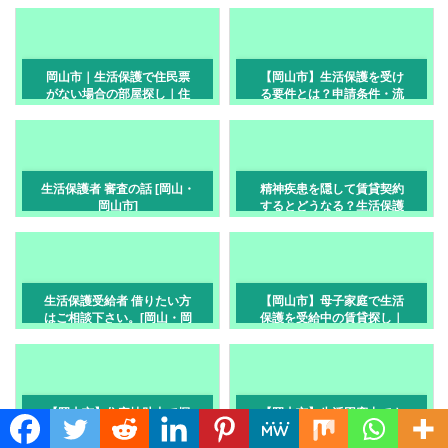
ントを解説
岡山市｜生活保護で住民票
【岡山市】生活保護を受け
がない場合の部屋探し｜住
る要件とは？申請条件・流
所なしでも相談OK
れ・部屋探しまで解説
生活保護者 審査の話 [岡山・
精神疾患を隠して賃貸契約
岡山市]
するとどうなる？生活保護
でのトラブルを防ぐ正しい
伝え方【岡山市】
生活保護受給者 借りたい方
【岡山市】母子家庭で生活
はご相談下さい。[岡山・岡
保護を受給中の賃貸探し｜
山市]
子供と安心して暮らせる部
屋の選び方
【岡山市】住宅扶助内で探
【岡山市】生活困窮中でも
しやすい物件の特徴｜生活
部屋は借りられる？住まい
Translate »
保護の部屋探しで押さえた
探しの相談先と生活保護・