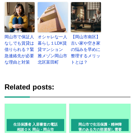
岡山市で保証人
オシャレな一人
【岡山市南区】
なしでも賃貸は
暮らし１LDK賃
古い家や空き家
借りられる？緊
貸マンション
の悩みを早めに
急連絡先が必要
雅メゾン岡山市
整理するメリッ
な理由と対策
北区富田町
トとは？
Related posts:
生活保護者 入居審査の電話
岡山市で生活保護・精神障
相談ＯＫ 岡山・岡山市
害のある方の部屋探し需要
は多い？現実と審査のポイ