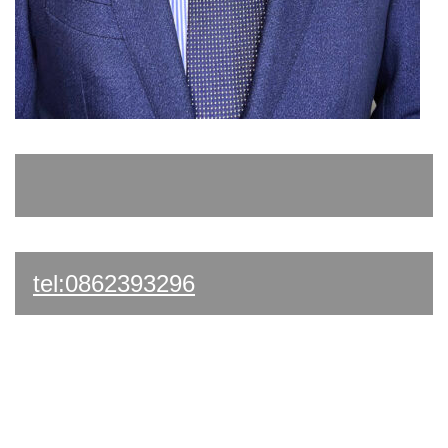
tel:0862393296