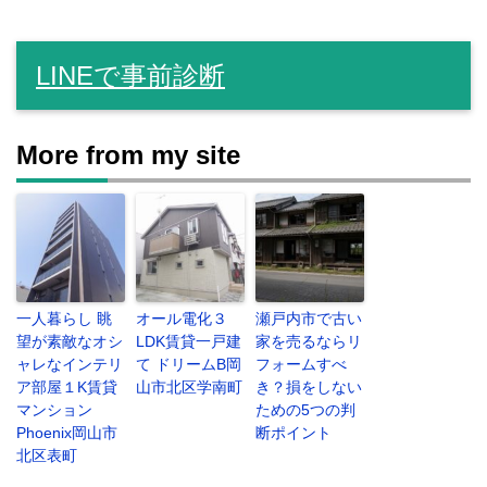
LINEで事前診断
More from my site
一人暮らし 眺
オール電化３
瀬戸内市で古い
望が素敵なオシ
LDK賃貸一戸建
家を売るならリ
ャレなインテリ
て ドリームB岡
フォームすべ
ア部屋１K賃貸
山市北区学南町
き？損をしない
マンション
ための5つの判
Phoenix岡山市
断ポイント
北区表町