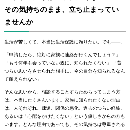
e
er
h
bl
e
その気持ちのまま、立ち止まってい
b
at
r
o
ませんか
o
k
生活が苦しくて、本当は生活保護に頼りたい。でも――。
「申請したら、絶対に家族に連絡が行くんでしょう？」
「もう何年も会っていない親に、知られたくない」 「昔
つらい思いをさせられた相手に、今の自分を知られるなん
て耐えられない」
そんな思いから、相談することすらためらってしまう方
は、本当にたくさんいます。家族に知られたくない理由
は、人それぞれ。疎遠、関係の悪化、過去のつらい経験、
あるいは「心配をかけたくない」という優しさからの方も
います。どんな理由であっても、その気持ちは尊重される